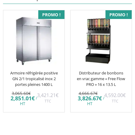
PROMO !
PROMO !
Armoire réfrigérée positive
Distributeur de bonbons
GN 2/1 tropicalisé inox 2
en vrac gamme « Free Flow
portes pleines 1400 L
PRO » 16 x 13.5 L
Le
Le
3,065.60
€
4,666.67
€
3,421.21
€
4,592.00
€
prix
prix
Le
Le
2,851.01
€
3,826.67
€
/
/
initial
TTC
initial
TTC
prix
prix
HT
HT
était :
était :
actuel
actuel
3,065.60€.
4,666.67€.
est :
est :
2,851.01€.
3,826.67€.