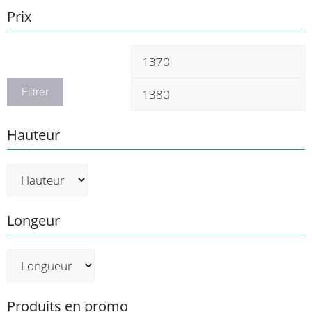
Prix
Prix
P
min
m
Filtrer
Hauteur
Longeur
Produits en promo