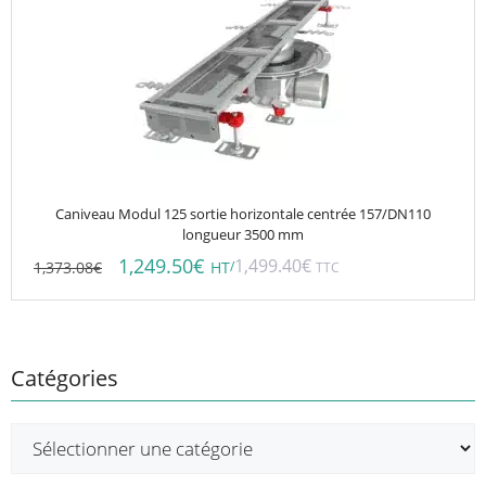
Caniveau Modul 125 sortie horizontale centrée 157/DN110
longueur 3500 mm
1,249.50
€
1,499.40
€
1,373.08
€
/
HT
TTC
Catégories