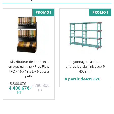
Ce
PROMO !
PROMO !
produit
a
plusieurs
variations.
Les
options
peuvent
être
Distributeur de bonbons
Rayonnage plastique
en vrac gamme « Free Flow
charge lourde 4 niveaux P
choisies
PRO » 16 x 13.5 L + 6 bacs à
400 mm
sur
pelle
À partir de
499.82
€
la
Le
5,366.67
€
5,280.80
€
prix
Le
page
4,400.67
€
/
initial
TTC
prix
HT
du
était :
actuel
5,366.67€.
est :
produit
4,400.67€.