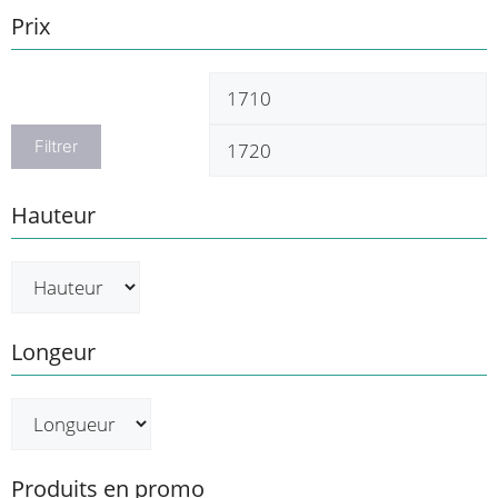
Prix
Prix
P
min
m
Filtrer
Hauteur
Longeur
Produits en promo