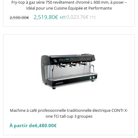
Fry-top à gaz série 750 revêtement chromé L 600 mm, à poser –
Idéal pour une Cuisine Équipée et Performante
2,519.80
€
3,023.76
€
2,930.00
€
/
HT
TTC
Ce
produit
a
plusieurs
variations.
Les
options
peuvent
être
choisies
Machine à café professionnelle traditionnelle électrique CONTI X-
sur
one TCi tall cup 3 groupes
la
À partir de
6,480.00
€
page