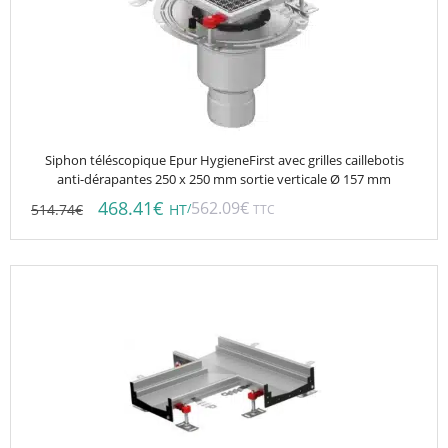
Siphon téléscopique Epur HygieneFirst avec grilles caillebotis
anti-dérapantes 250 x 250 mm sortie verticale Ø 157 mm
468.41
€
562.09
€
514.74
€
/
HT
TTC