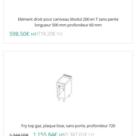
Elément droit pour caniveau Modul 200 en T sans pente
longueur 500 mm profondeur 60 mm
598.50
€
718.20
€
/
HT
TTC
Fry top gaz, plaque lisse, sans porte, profondeur 720
1,155.84
€
1,387.01
€
1,344.00
€
/
HT
TTC