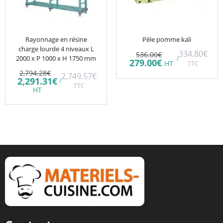
Rayonnage en résine
Pèle pomme kali
charge lourde 4 niveaux L
Le
334.80
€
536.00
€
2000 x P 1000 x H 1750 mm
/
prix
Le
279.00
€
HT
TTC
initial
prix
Le
2,794.28
€
2,749.57
€
était :
actuel
prix
Le
2,291.31
€
/
536.00€.
est :
initial
TTC
prix
HT
279.00€.
était :
actuel
2,794.28€.
est :
2,291.31€.