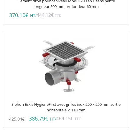
Elément droit pour caniveau Modul 200 en L sans pente
longueur 500 mm profondeur 60 mm
370.10
€
444.12
€
/
HT
TTC
Siphon Eskis HygieneFirst avec grilles inox 250 x 250 mm sortie
horizontale Ø 110 mm
386.79
€
464.15
€
425.04
€
/
HT
TTC