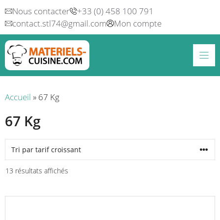
Aller
Nous contacter
+33 (0) 458 100 791
au
contact.stl74@gmail.com
Mon compte
contenu
Accueil
»
67 Kg
67 Kg
Trié
13 résultats affichés
par
prix
croissant