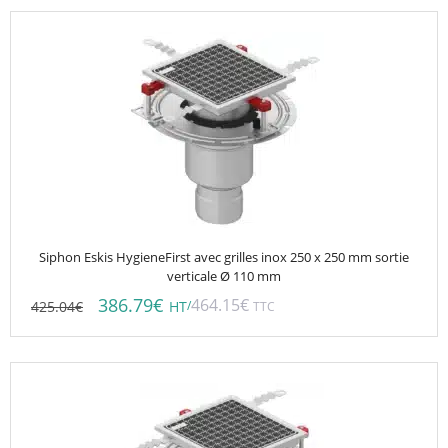
Siphon Eskis HygieneFirst avec grilles inox 250 x 250 mm sortie
verticale Ø 110 mm
386.79
€
464.15
€
425.04
€
/
HT
TTC