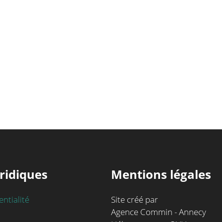
ridiques
Mentions légales
entialité
Site créé par
Agence Commin - Annecy