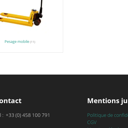
Pesage mobile
(11)
ontact
Mentions ju
l : +33 (0) 458 100 791
Politique de confid
CGV