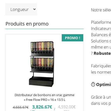
Notre séle
Plateform
Produits en promo
Indicateur
Balances é
PROMO !
Solutions d
même en us
?
Robustes
Fabriquées
les normes
⏱️
Optimi
Distributeur de bonbons en vrac gamme
Grâce à un
« Free Flow PRO » 16 x 13.5 L
dans vos p
Le
Le
3,826.67
€
4,592.00
€
4,666.67
€
/
prix
prix