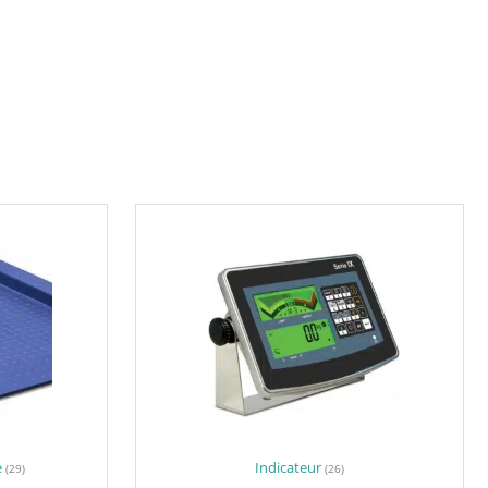
e
Indicateur
(29)
(26)