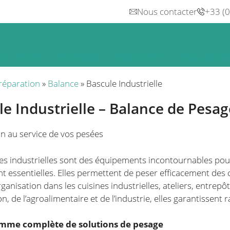
Nous contacter
+33 (
n
Froid
Inox & Hotte
Préparation
Lavage, Hygiè
réparation
»
Balance
»
Bascule Industrielle
le Industrielle – Balance de Pesag
on au service de vos pesées
es industrielles sont des équipements incontournables pou
sont essentielles. Elles permettent de peser efficacement de
’organisation dans les cuisines industrielles, ateliers, entrep
n, de l’agroalimentaire et de l’industrie, elles garantissent
mme complète de solutions de pesage