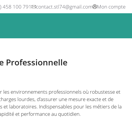
0) 458 100 791
contact.stl74@gmail.com
Mon compte
ne
Boisson
Equipement métier
Blog
Occasions
e Professionnelle
r les environnements professionnels où robustesse et
s charges lourdes, d’assurer une mesure exacte et de
ôts et laboratoires. Indispensables pour les métiers de la
 rapidité et performance au quotidien.