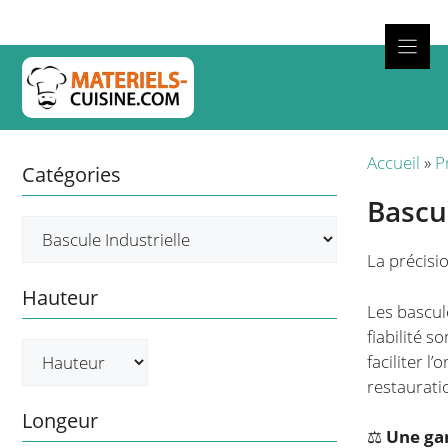
Aller
au
contenu
Cuisso
Accueil
»
P
Catégories
Bascu
La précisi
Hauteur
Les bascul
fiabilité 
faciliter l
restauratio
Longeur
⚖️
Une ga