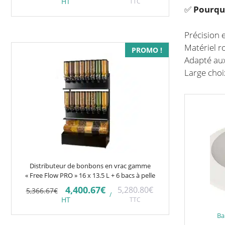
HT
TTC
initial
actuel
✅
Pourquo
était :
est :
4,666.67€.
3,826.67€.
Précision e
Matériel r
PROMO !
Adapté aux
Large choi
Distributeur de bonbons en vrac gamme
« Free Flow PRO » 16 x 13.5 L + 6 bacs à pelle
Le
Le
4,400.67
€
5,280.80
€
5,366.67
€
/
prix
prix
HT
TTC
initial
actuel
était :
est :
Ba
5,366.67€.
4,400.67€.