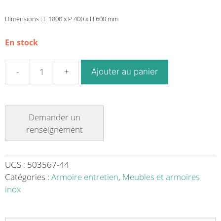
Dimensions : L 1800 x P 400 x H 600 mm
En stock
Ajouter au panier
quantité
de
Armoire
suspendue
portes
coulissantes
9
bacs
UGS :
503567-44
GN
Catégories :
Armoire entretien
,
Meubles et armoires
1/3
inox
acier
inoxydable