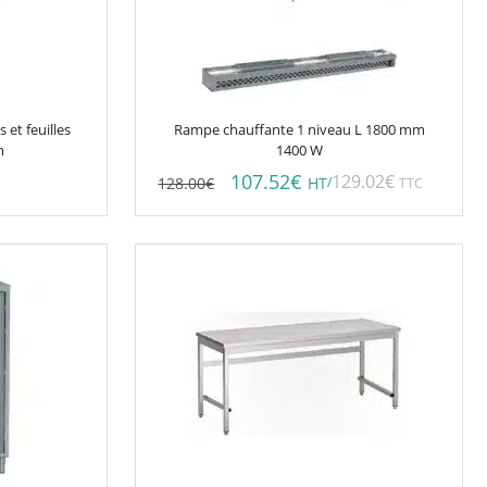
 et feuilles
Rampe chauffante 1 niveau L 1800 mm
m
1400 W
107.52
€
129.02
€
128.00
€
/
HT
TTC