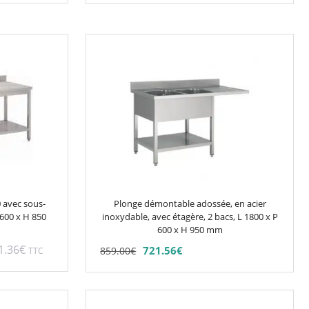
du
produit
Ce
produit
a
plusieurs
variations.
Les
options
peuvent
être
choisies
0 avec sous-
Plonge démontable adossée, en acier
sur
 600 x H 850
inoxydable, avec étagère, 2 bacs, L 1800 x P
la
600 x H 950 mm
page
1.36
€
721.56
€
859.00
€
TTC
du
produit