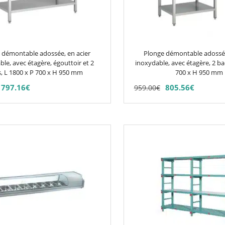
options
peuvent
être
choisies
 démontable adossée, en acier
Plonge démontable adossée
sur
le, avec étagère, égouttoir et 2
inoxydable, avec étagère, 2 ba
, L 1800 x P 700 x H 950 mm
la
700 x H 950 mm
page
797.16
€
805.56
€
959.00
€
du
produit