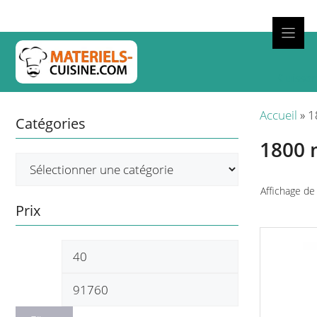
Aller
au
contenu
Cuisso
Accueil
»
1
Catégories
1800
Affichage de
Prix
Prix
Prix
min
max