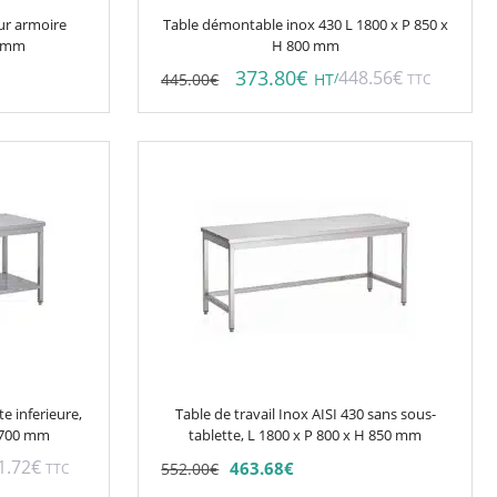
ur armoire
Table démontable inox 430 L 1800 x P 850 x
0 mm
H 800 mm
373.80
€
448.56
€
445.00
€
/
HT
TTC
Ce
produit
a
plusieurs
variations.
Les
options
peuvent
être
choisies
te inferieure,
Table de travail Inox AISI 430 sans sous-
sur
P 700 mm
tablette, L 1800 x P 800 x H 850 mm
la
1.72
€
463.68
€
552.00
€
TTC
page