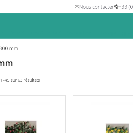
Nous contacter
+33 (
n
Froid
Inox & Hotte
Préparation
Lavage, Hygiè
800 mm
 mm
Trié
 1–45 sur 63 résultats
par
prix
croissant