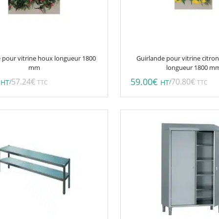
 pour vitrine houx longueur 1800
Guirlande pour vitrine citrons
mm
longueur 1800 m
59.00
€
57.24
€
70.80
€
/
/
HT
TTC
HT
TTC