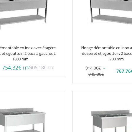
plusieurs
variations.
Les
options
peuvent
être
choisies
émontable en inox avec étagère,
Plonge démontable en inox a
sur
 et egouttoir, 2 bacs à gauche, L
dosseret et egouttoir, 2 bacs 
1800 mm
la
700 mm
page
754.32
€
905.18
€
–
/
914.00
€
HT
TTC
767.76
Plage
Plage
du
945.00
€
de
de
produit
prix :
prix :
767.76€
914.00€
Ce
à
à
produit
793.80€
945.00€
a
plusieurs
variations.
Les