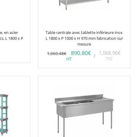
, en acier
Table centrale avec tablette inférieure inox
cs, L 1800 x P
L 1800 x P 1000 x H 970 mm fabrication sur
mesure
890.80
€
1,068.96
€
1,060.48
€
/
HT
TTC
Ce
produit
a
plusieurs
variations.
Les
options
peuvent