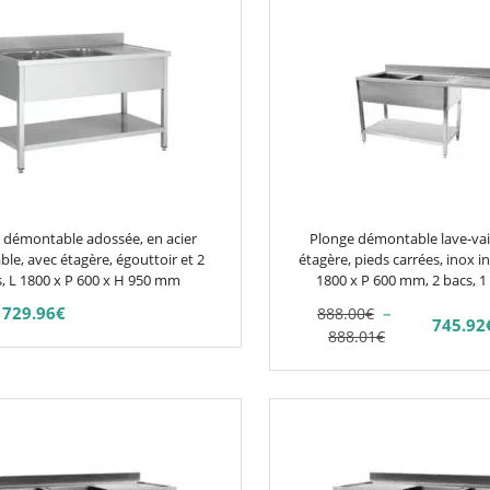
produit
a
plusieurs
variations.
Les
options
peuvent
être
choisies
 démontable adossée, en acier
Plonge démontable lave-vai
sur
le, avec étagère, égouttoir et 2
étagère, pieds carrées, inox i
, L 1800 x P 600 x H 950 mm
la
1800 x P 600 mm, 2 bacs, 1
page
729.96
€
–
888.00
€
745.92
Plage
Plage
du
888.01
€
de
de
produit
prix :
prix :
745.92€
888.00€
Ce
à
à
produit
745.93€
888.01€
a