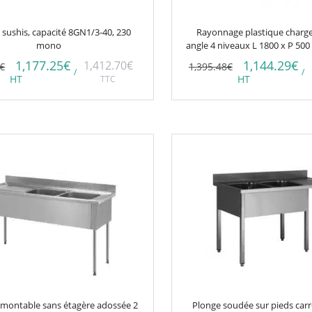
à sushis, capacité 8GN1/3-40, 230
Rayonnage plastique charge
mono
angle 4 niveaux L 1800 x P 50
1,177.25
€
1,144.29
€
1,412.70
€
€
1,395.48
€
/
/
HT
TTC
HT
Ce
produit
a
plusieurs
variations.
Les
options
peuvent
être
choisies
montable sans étagère adossée 2
Plonge soudée sur pieds carr