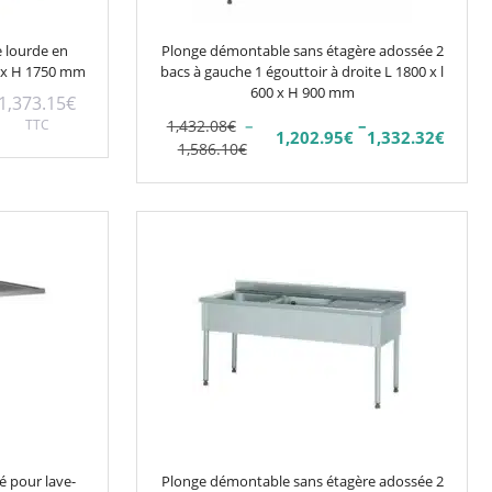
être
choisies
 lourde en
Plonge démontable sans étagère adossée 2
sur
0 x H 1750 mm
bacs à gauche 1 égouttoir à droite L 1800 x l
la
600 x H 900 mm
1,373.15
€
page
–
–
TTC
1,432.08
€
1,202.95
€
1,332.32
€
Plage
Plage
du
1,586.10
€
de
de
produit
prix :
prix :
1,202.95€
1,432.08€
Ce
à
à
produit
1,332.32€
1,586.10€
a
plusieurs
variations.
Les
options
peuvent
être
choisies
é pour lave-
Plonge démontable sans étagère adossée 2