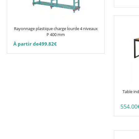
options
peuvent
être
choisies
Rayonnage plastique charge lourde 4 niveaux
sur
P 400 mm
la
À partir de
499.82
€
page
du
produit
Table ind
554.00
Ce