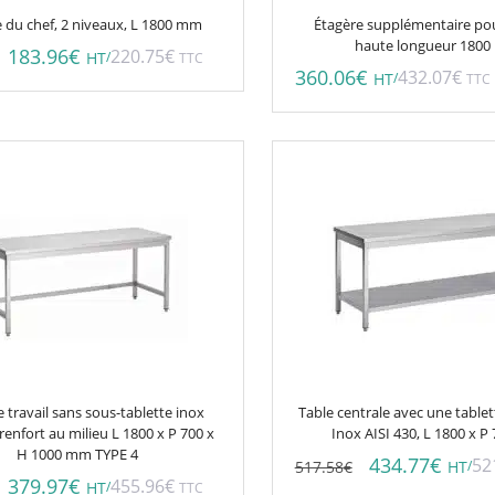
 du chef, 2 niveaux, L 1800 mm
Étagère supplémentaire po
haute longueur 180
183.96
€
220.75
€
/
HT
TTC
360.06
€
432.07
€
/
HT
TTC
e travail sans sous-tablette inox
Table centrale avec une tablet
renfort au milieu L 1800 x P 700 x
Inox AISI 430, L 1800 x 
H 1000 mm TYPE 4
434.77
€
52
517.58
€
/
HT
379.97
€
455.96
€
/
HT
TTC