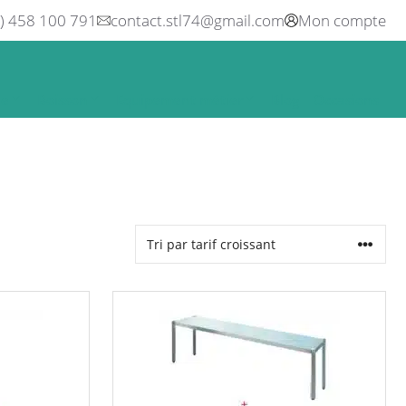
0) 458 100 791
contact.stl74@gmail.com
Mon compte
ne
Boisson
Equipement métier
Blog
Occasions