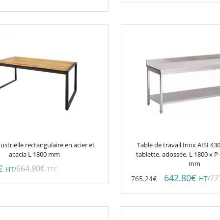
ustrielle rectangulaire en acier et
Table de travail Inox AISI 43
acacia L 1800 mm
tablette, adossée, L 1800 x P
mm
€
664.80
€
/
HT
TTC
642.80
€
77
765.24
€
/
HT
Ce