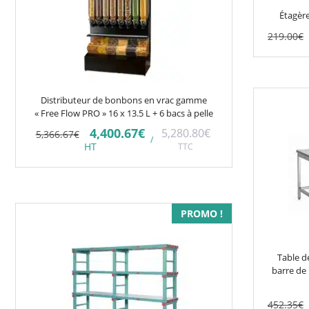
Étagère
219.00
€
Distributeur de bonbons en vrac gamme
« Free Flow PRO » 16 x 13.5 L + 6 bacs à pelle
Le
Le
4,400.67
€
5,280.80
€
5,366.67
€
/
prix
prix
HT
TTC
initial
actuel
était :
est :
5,366.67€.
4,400.67€.
Ce
PROMO !
produit
a
Table d
plusieurs
barre de 
variations.
Les
452.35
€