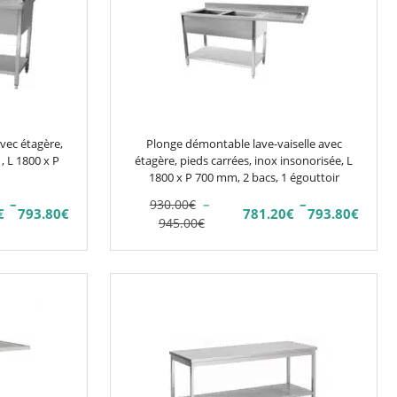
plusieurs
variations.
Les
options
peuvent
être
choisies
vec étagère,
Plonge démontable lave-vaiselle avec
sur
, L 1800 x P
étagère, pieds carrées, inox insonorisée, L
la
1800 x P 700 mm, 2 bacs, 1 égouttoir
page
–
–
–
930.00
€
€
793.80
€
781.20
€
793.80
€
Plage
Plage
du
945.00
€
de
de
produit
prix :
prix :
781.20€
930.00€
à
à
793.80€
945.00€