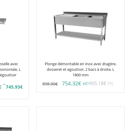
sselle avec
Plonge démontable en inox avec étagère,
nsonorisée, L
dosseret et egouttoir, 2 bacs à droite, L
 égouttoir
1800 mm
754.32
€
905.18
€
–
898.00
€
/
HT
TTC
€
745.93
€
Ce
produit
a