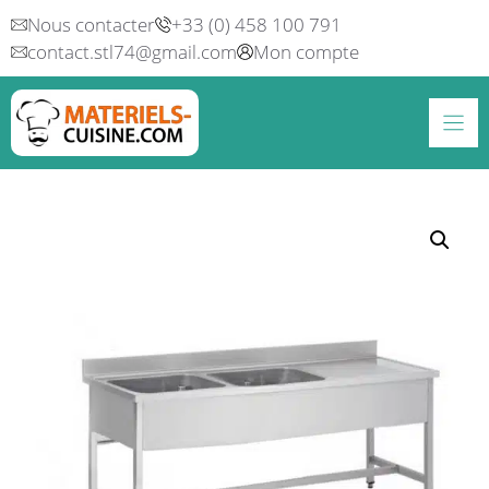
Aller
Nous contacter
+33 (0) 458 100 791
au
contact.stl74@gmail.com
Mon compte
contenu