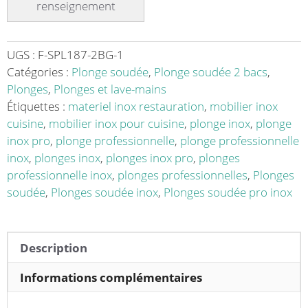
sur
pieds
carrés
sans
UGS :
F-SPL187-2BG-1
étagère,
Catégories :
Plonge soudée
,
Plonge soudée 2 bacs
,
inox
Plonges
,
Plonges et lave-mains
ferritique,
Étiquettes :
materiel inox restauration
,
mobilier inox
2
cuisine
,
mobilier inox pour cuisine
,
plonge inox
,
plonge
bacs,
inox pro
,
plonge professionnelle
,
plonge professionnelle
longueur
inox
,
plonges inox
,
plonges inox pro
,
plonges
1800
professionnelle inox
,
plonges professionnelles
,
Plonges
mm
soudée
,
Plonges soudée inox
,
Plonges soudée pro inox
Description
Informations complémentaires