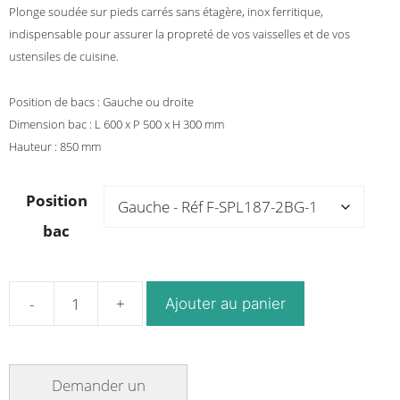
Plonge soudée sur pieds carrés sans étagère, inox ferritique,
indispensable pour assurer la propreté de vos vaisselles et de vos
ustensiles de cuisine.
Position de bacs : Gauche ou droite
Dimension bac : L 600 x P 500 x H 300 mm
Hauteur : 850 mm
Position
bac
Ajouter au panier
quantité
de
Plonge
soudée