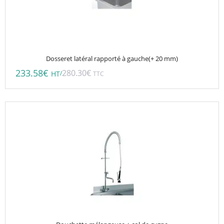
Dosseret latéral rapporté à gauche(+ 20 mm)
233.58
€
280.30
€
/
HT
TTC