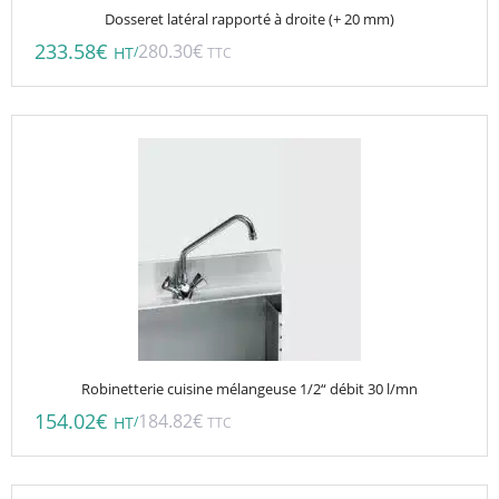
Dosseret latéral rapporté à droite (+ 20 mm)
233.58
€
280.30
€
/
HT
TTC
Robinetterie cuisine mélangeuse 1/2“ débit 30 l/mn
154.02
€
184.82
€
/
HT
TTC