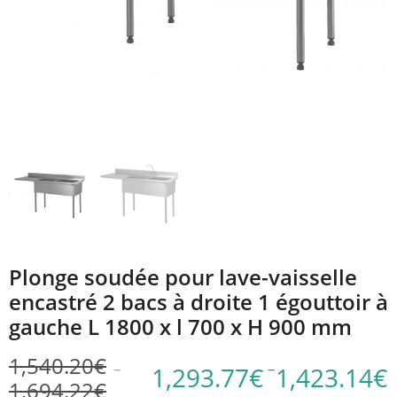
Plonge soudée pour lave-vaisselle
encastré 2 bacs à droite 1 égouttoir à
gauche L 1800 x l 700 x H 900 mm
1,540.20
€
–
–
1,293.77
€
1,423.14
€
1,694.22
€
Plage
Plage