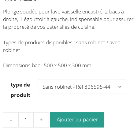
de
de
Plonge soudée pour lave-vaisselle encastré, 2 bacs à
prix :
prix :
droite, 1 égouttoir à gauche, indispensable pour assurer
1,293.77€
1,540.20€
la propreté de vos ustensiles de cuisine.
à
à
1,423.14€
1,694.22€
Types de produits disponibles : sans robinet / avec
robinet
Dimensions bac : 500 x 500 x 300 mm
type de
produit
Ajouter au panier
quantité
de