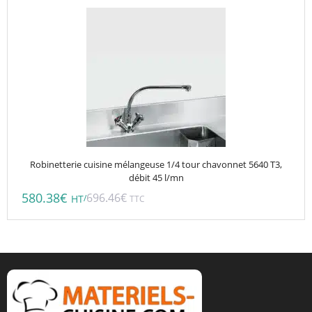
Robinetterie cuisine mélangeuse 1/4 tour chavonnet 5640 T3,
débit 45 l/mn
580.38
€
696.46
€
/
HT
TTC