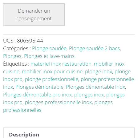
Plonge
soudée
pour
lave-
vaisselle
encastré
UGS :
806595-44
2
Catégories :
Plonge soudée
,
Plonge soudée 2 bacs
,
bacs
Plonges
,
Plonges et lave-mains
à
Étiquettes :
materiel inox restauration
,
mobilier inox
droite
cuisine
,
mobilier inox pour cuisine
,
plonge inox
,
plonge
1
inox pro
,
plonge professionnelle
,
plonge professionnelle
égouttoir
inox
,
Plonges démontable
,
Plonges démontable inox
,
à
Plonges démontable pro inox
,
plonges inox
,
plonges
gauche
inox pro
,
plonges professionnelle inox
,
plonges
L
professionnelles
1800
x
l
Description