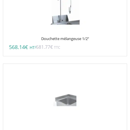
Douchette mélangeuse 1/2“
568.14
€
681.77
€
/
HT
TTC