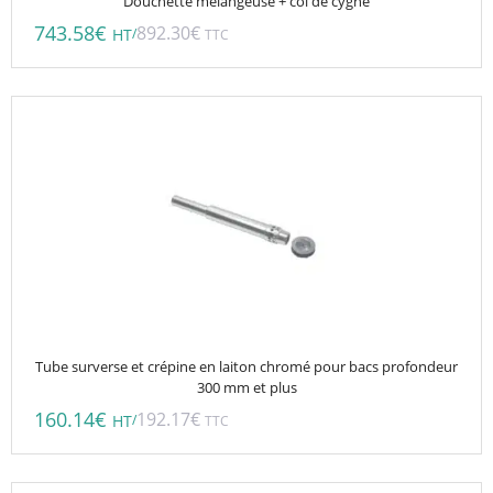
Douchette mélangeuse + col de cygne
743.58
€
892.30
€
/
HT
TTC
Tube surverse et crépine en laiton chromé pour bacs profondeur
300 mm et plus
160.14
€
192.17
€
/
HT
TTC