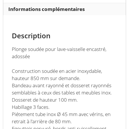
700
x
Informations complémentaires
H
900
mm
Description
Plonge soudée pour lave-vaisselle encastré,
adossée
Construction soudée en acier inoxydable,
hauteur 850 mm sur demande.
Bandeau avant rayonné et dosseret rayonnés
semblables à ceux des tables et meubles inox.
Dosseret de hauteur 100 mm.
Habillage 3 faces.
Piétement tube inox Ø 45 mm avec vérins, en
retrait à l’arrière de 80 mm.
Egouttoir nervuré, bords anti-ruissellement.