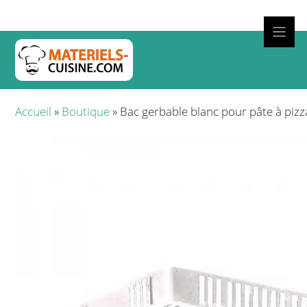
Aller
au
contenu
Cuisso
Accueil
»
Boutique
»
Bac gerbable blanc pour pâte à piz