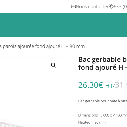
Nous contacter
+33 (
n
Froid
Inox & Hotte
Préparation
Lavage, Hygiè
za parois ajourée fond ajouré H – 90 mm
Bac gerbable b
fond ajouré H
31.
26.30
€
HT
/
Bac gerbable pour pâte à pizza
Dimensions : L 600 x P 400 m
Hauteur : 90 mm