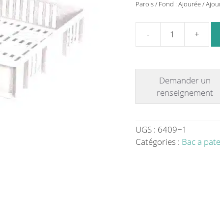
Parois / Fond : Ajourée / Ajou
quantité
de
Bac
gerbable
blanc
pour
pâte
à
UGS :
6409−1
pizza
Catégories :
Bac a pate
parois
ajourée
fond
ajouré
H
-