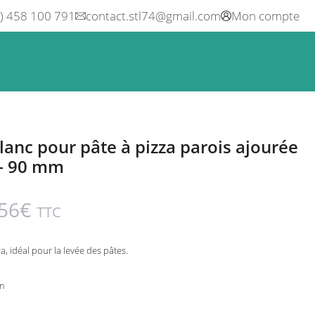
0) 458 100 791
contact.stl74@gmail.com
Mon compte
ne
Boisson
Equipement métier
Blog
Occasions
lanc pour pâte à pizza parois ajourée
 – 90 mm
56
€
TTC
, idéal pour la levée des pâtes.
m