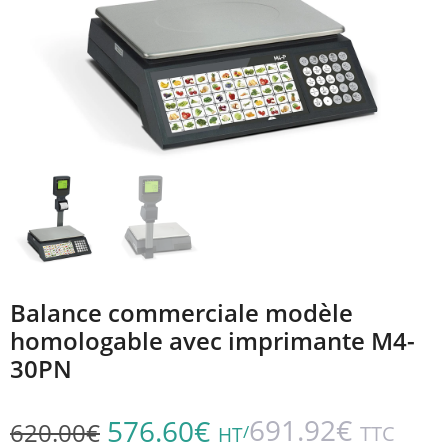
Balance commerciale modèle
homologable avec imprimante M4-
30PN
691.92
€
576.60
€
620.00
€
/
TTC
HT