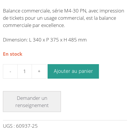
Balance commerciale, série M4-30 PN, avec impression
de tickets pour un usage commercial, est la balance
commerciale par excellence.
Dimension: L 340 x P 375 x H 485 mm
En stock
Ajouter au panier
quantité
de
Balance
commerciale
modèle
homologable
avec
imprimante
UGS :
60937-25