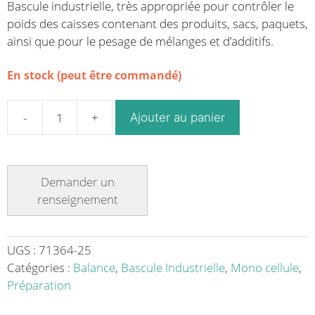
Bascule industrielle, très appropriée pour contrôler le
poids des caisses contenant des produits, sacs, paquets,
ainsi que pour le pesage de mélanges et d’additifs.
En stock (peut être commandé)
Ajouter au panier
quantité
de
Bascule
industrielle
en
acier
laqué
mono
UGS :
71364-25
cellule
Catégories :
Balance
,
Bascule Industrielle
,
Mono cellule
,
série
Préparation
RX-