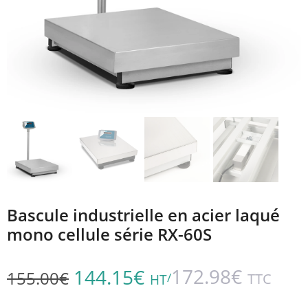
Bascule industrielle en acier laqué
mono cellule série RX-60S
172.98
€
144.15
€
155.00
€
/
TTC
HT