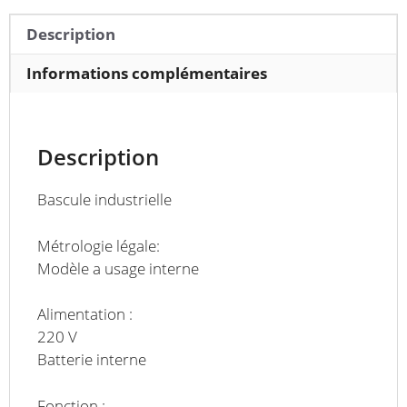
60S
Description
Informations complémentaires
Description
Bascule industrielle
Métrologie légale:
Modèle a usage interne
Alimentation :
220 V
Batterie interne
Fonction :