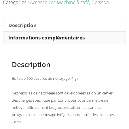
(1
Catégories :
Accessoires Machine à café
,
Boisson
g)
pour
machine
Description
à
café
Informations complémentaires
Conti
Description
Boite de 100 pastilles de nettoyage (1 g)
Ces pastilles de nettoyage sont développées selon un cahier
des charges spécifique par Conti, pour vous permettre de
nettoyer efficacement les groupes café en utilisant les
programmes de nettoyage intégrés dans le soft des machines
Conti.