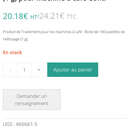
24.21
€
20.18
€
/
TTC
HT
Produit de Traitement pour les machines à café : Boite de 100 pastilles de
nettoyage (1 g).
En stock
Ajouter au panier
quantité
de
Boite
de
100
pastilles
de
nettoyage
UGS :
466661-5