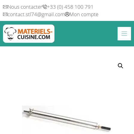
Aller
Nous contacter
+33 (0) 458 100 791
au
contact.stl74@gmail.com
Mon compte
contenu