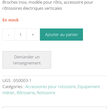
Broches inox, modèle pour rôtis, accessoire pour
rôtissoires électriques verticales
En stock
Ajouter au panier
quantité
de
Broches
inox
modèle
pour
rôtis
pour
UGS :
050003-1
rôtissoires
Catégories :
Accessoires pour rotissoire
,
Equipement
électriques
métier
,
Rôtisserie
,
Rotissoire
verticales