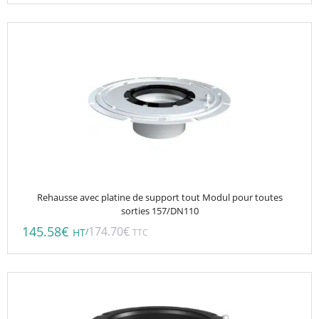
Rehausse avec platine de support tout Modul pour toutes
sorties 157/DN110
145.58
€
174.70
€
/
HT
TTC