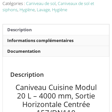
157/DN110
Catégories :
Caniveau de sol
,
Caniveaux de sol et
avec
siphons
,
Hygiène
,
Lavage, Hygiène
boitier
siphon
250
Description
x
250
Informations complémentaires
mm
Documentation
Longueur
4000
mm
Description
Caniveau Cuisine Modul
20 L – 4000 mm, Sortie
Horizontale Centrée