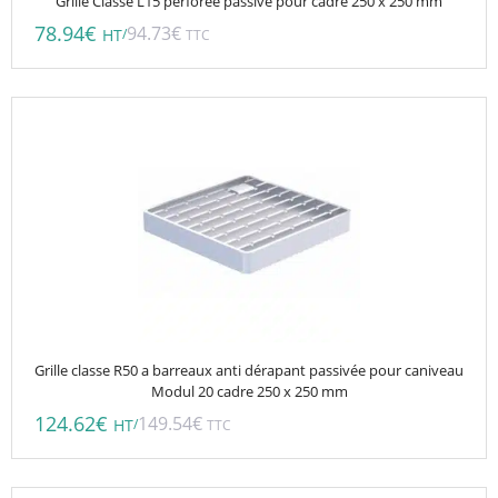
Grille Classe L15 perforée passivé pour cadre 250 x 250 mm
78.94
€
94.73
€
/
HT
TTC
Grille classe R50 a barreaux anti dérapant passivée pour caniveau
Modul 20 cadre 250 x 250 mm
124.62
€
149.54
€
/
HT
TTC