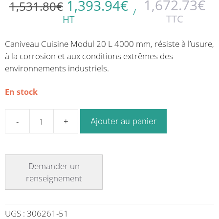
1,672.73
€
1,393.94
€
1,531.80
€
/
TTC
HT
Caniveau Cuisine Modul 20 L 4000 mm, résiste à l’usure,
à la corrosion et aux conditions extrêmes des
environnements industriels.
En stock
Ajouter au panier
quantité
de
Caniveau
Modul
20
sortie
horizontale
centrée
UGS :
306261-51