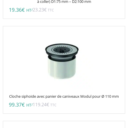
à coller) D1:75 mm – D2:100 mm
19.36
€
23.23
€
/
HT
TTC
Cloche siphoïde avec panier de caniveaux Modul pour Ø 110 mm
99.37
€
119.24
€
/
HT
TTC