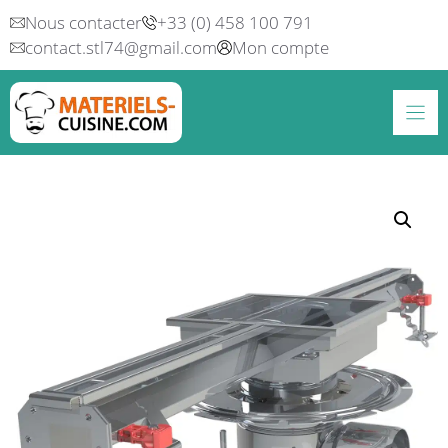
Aller
Nous contacter
+33 (0) 458 100 791
au
contact.stl74@gmail.com
Mon compte
contenu