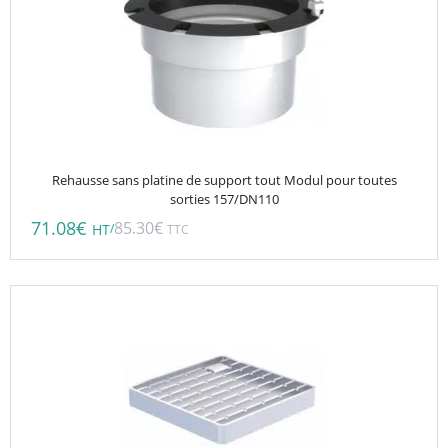
Rehausse sans platine de support tout Modul pour toutes
sorties 157/DN110
71.08
€
85.30
€
/
HT
TTC