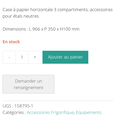
Case à papier horizontale 3 compartiments, accessoires
pour étals neutres
Dimensions : L 966 x P 350 x H100 mm
En stock
Ajouter au panier
quantité
de
Case
à
papier
horizontale
3
compartiments,
UGS :
15879S-1
accrochage
Catégories :
Accessoires Frigorifique
,
Equipements