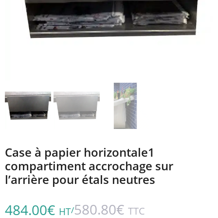
Case à papier horizontale1
compartiment accrochage sur
l’arrière pour étals neutres
580.80
€
484.00
€
/
TTC
HT