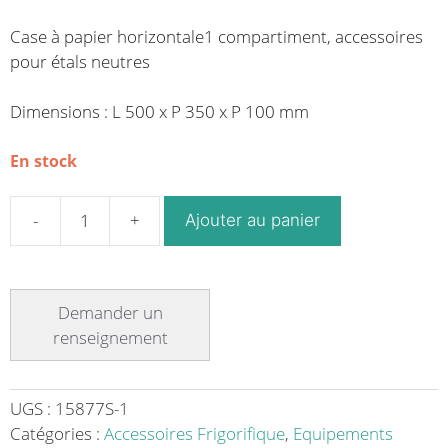
Case à papier horizontale1 compartiment, accessoires
pour étals neutres
Dimensions : L 500 x P 350 x P 100 mm
En stock
Ajouter au panier
quantité
de
Case
à
papier
horizontale1
compartiment
accrochage
UGS :
15877S-1
sur
Catégories :
Accessoires Frigorifique
,
Equipements