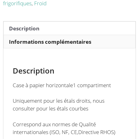
l'arrière
frigorifiques
,
Froid
pour
étals
neutres
Description
Informations complémentaires
Description
Case à papier horizontale1 compartiment
Uniquement pour les étals droits, nous
consulter pour les étals courbes
Correspond aux normes de Qualité
internationales (ISO, NF, CE,Directive RHOS)