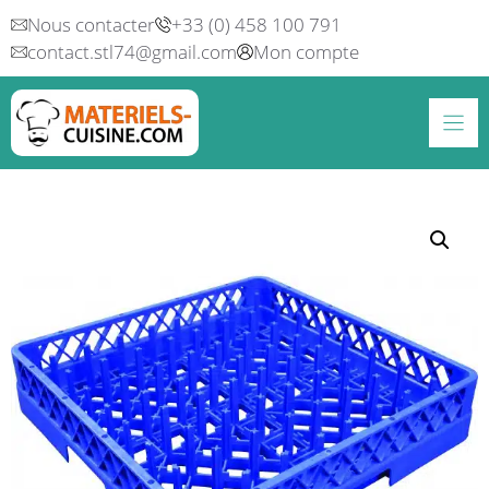
Aller
Nous contacter
+33 (0) 458 100 791
au
contact.stl74@gmail.com
Mon compte
contenu