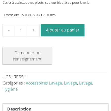
Casier à assiettes avec picots, couleur bleu, bleu pour laverie.
Dimension: L 501 x P 501 x H 101 mm
Ajouter au panier
quantité
de
Casier
à
assiettes
avec
picots
couleur
UGS :
RP55-1
bleu
Catégories :
Accessoires Lavage
,
Lavage
,
Lavage,
Hygiène
Description