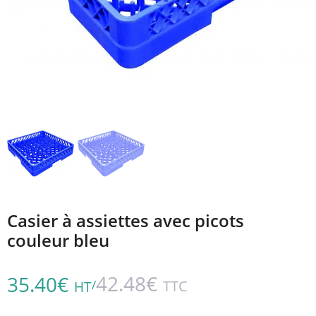
Casier à assiettes avec picots
couleur bleu
42.48
€
35.40
€
/
TTC
HT