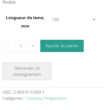
flexible.
Longueur de lame,
mm
Ajouter au panier
quantité
de
Couteau
à
désosser
manche
polyamide
orange
UGS :
2.009.013.000-1
lame
Catégories :
.Couteau
,
Préparation
flexible