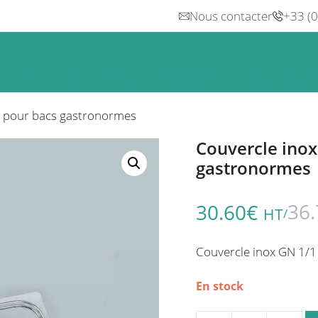
Nous contacter
+33 (
n
Froid
Inox & Hotte
Préparation
Lavage, Hygiè
e pour bacs gastronormes
Couvercle inox
gastronormes
36.
30.60
€
HT
/
Couvercle inox GN 1/1
En stock