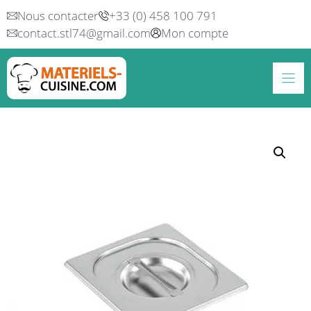
Aller
Nous contacter
+33 (0) 458 100 791
au
contact.stl74@gmail.com
Mon compte
contenu