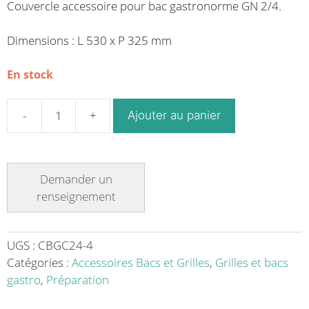
Couvercle accessoire pour bac gastronorme GN 2/4.
Dimensions : L 530 x P 325 mm
En stock
Ajouter au panier
quantité
de
Couvercle
pour
bac
gastronorme
GN
2/4
UGS :
CBGC24-4
L
Catégories :
Accessoires Bacs et Grilles
,
Grilles et bacs
530
gastro
,
Préparation
x