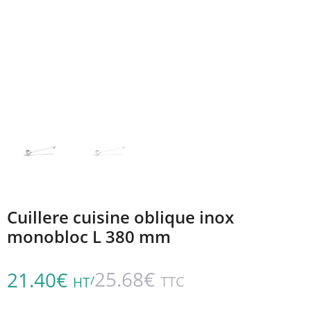
Cuillere cuisine oblique inox
monobloc L 380 mm
25.68
€
21.40
€
/
TTC
HT