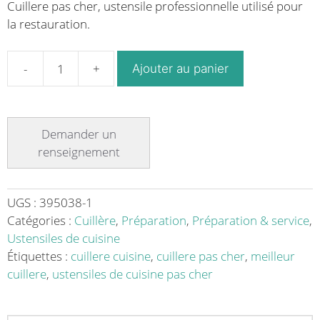
Cuillere pas cher, ustensile professionnelle utilisé pour
la restauration.
Ajouter au panier
quantité
de
Cuillere
cuisine
oblique
inox
monobloc
L
UGS :
395038-1
380
Catégories :
Cuillère
,
Préparation
,
Préparation & service
,
mm
Ustensiles de cuisine
Étiquettes :
cuillere cuisine
,
cuillere pas cher
,
meilleur
cuillere
,
ustensiles de cuisine pas cher