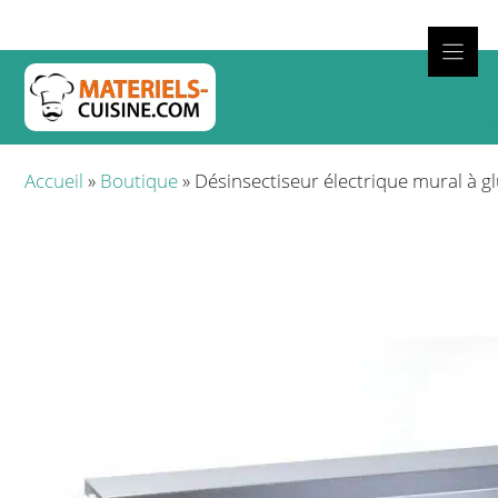
Aller
au
contenu
Cuisso
Accueil
»
Boutique
»
Désinsectiseur électrique mural à 