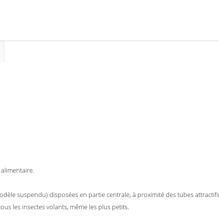
x
H
285
mm
alimentaire.
dèle suspendu) disposées en partie centrale, à proximité des tubes attractifs U
ous les insectes volants, même les plus petits.