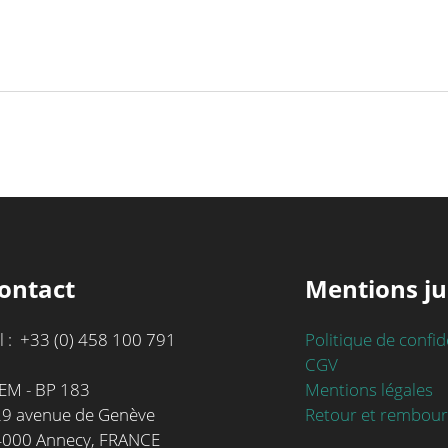
ontact
Mentions ju
l : +33 (0) 458 100 791
Politique de confid
CGV
Mentions légales
EM - BP 183
Retour et rembou
9 avenue de Genève
4000 Annecy, FRANCE