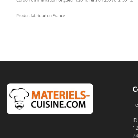
Produit fabriqué en France
C
Te
ID
12
7