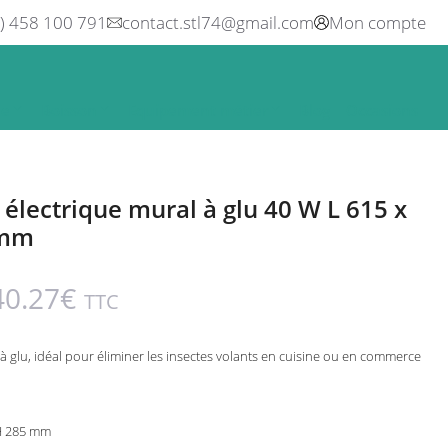
0) 458 100 791
contact.stl74@gmail.com
Mon compte
ne
Boisson
Equipement métier
Blog
Occasions
 électrique mural à glu 40 W L 615 x
 mm
40.27
€
TTC
à glu, idéal pour éliminer les insectes volants en cuisine ou en commerce
 H 285 mm