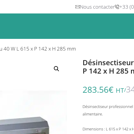
Nous contacter
+33 (
n
Froid
Inox & Hotte
Préparation
Lavage, Hygiè
glu 40 W L 615 x P 142 x H 285 mm
Désinsectiseur
P 142 x H 285
3
283.56
€
HT
/
Désinsectiseur professionnel 
alimentaire.
Dimensions : L 615 x P 142 x