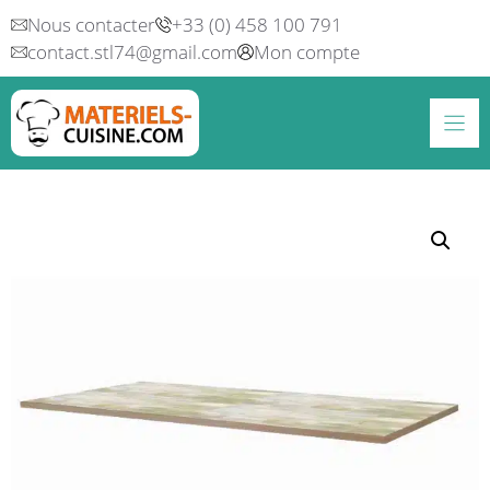
Aller
Nous contacter
+33 (0) 458 100 791
au
contact.stl74@gmail.com
Mon compte
contenu