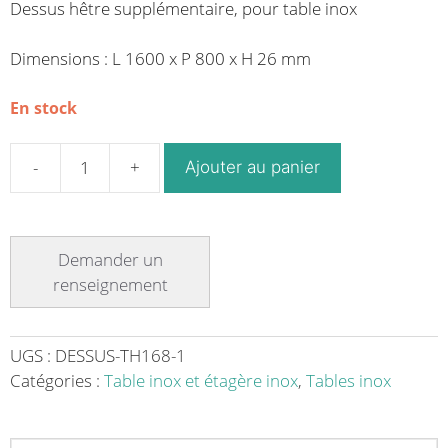
Dessus hêtre supplémentaire, pour table inox
Dimensions : L 1600 x P 800 x H 26 mm
En stock
Ajouter au panier
quantité
de
Dessus
hêtre
supplémentaire,
pour
table
inox,
UGS :
DESSUS-TH168-1
longueur
Catégories :
Table inox et étagère inox
,
Tables inox
1600
mm