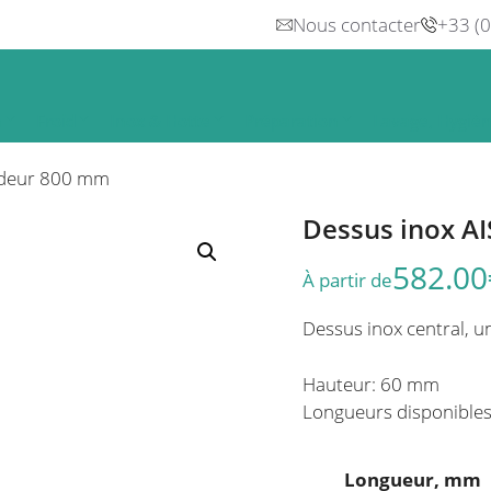
Nous contacter
+33 (
n
Froid
Inox & Hotte
Préparation
Lavage, Hygiè
ondeur 800 mm
Dessus inox AI
582.00
À partir de
Dessus inox central, un
Hauteur: 60 mm
Longueurs disponible
Longueur, mm