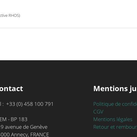
ective RHOS)
ontact
Mentions ju
l : +33 (0) 458 100 791
Politique de confid
CGV
Mentions légales
EM - BP 183
Retour et rembou
9 avenue de Genève
4000 Annecy, FRANCE