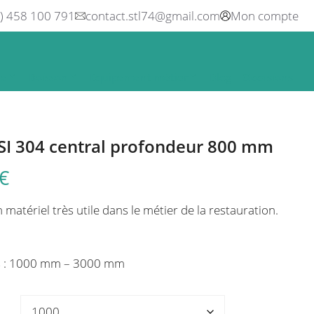
0) 458 100 791
contact.stl74@gmail.com
Mon compte
ne
Boisson
Equipement métier
Blog
Occasions
SI 304 central profondeur 800 mm
€
 matériel très utile dans le métier de la restauration.
s : 1000 mm – 3000 mm