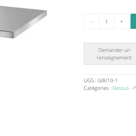
quantité
de
Dessus
inox
AISI
304
central
profondeur
UGS :
GI8/10-1
800
Catégories :
Dessus - P
mm