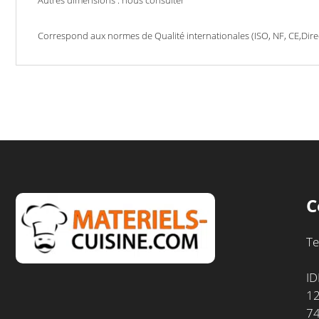
Correspond aux normes de Qualité internationales (ISO, NF, CE,Dir
C
Te
ID
12
7