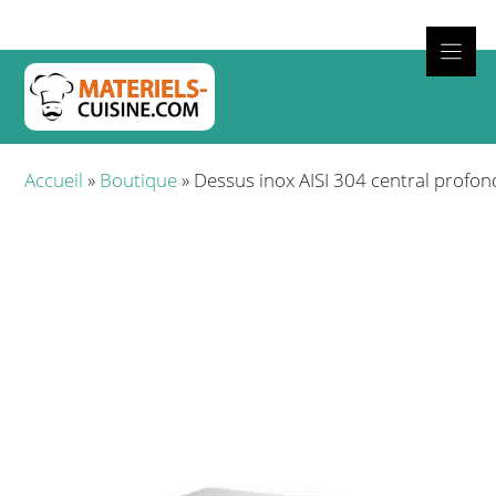
Aller
au
contenu
Cuisso
Accueil
»
Boutique
»
Dessus inox AISI 304 central prof