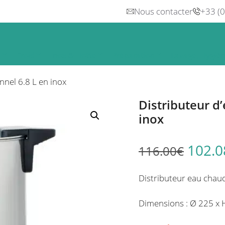
Nous contacter
+33 (
n
Froid
Inox & Hotte
Préparation
Lavage, Hygiè
nnel 6.8 L en inox
Distributeur d
inox
102.0
116.00
€
Distributeur eau chaude 
Dimensions : Ø 225 x