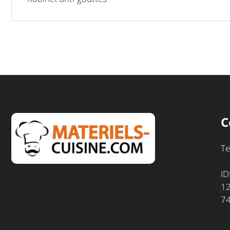
C
Te
ID
12
7