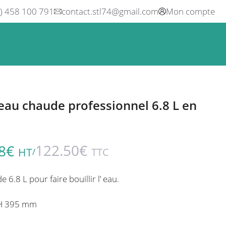
0) 458 100 791
contact.stl74@gmail.com
Mon compte
ne
Boisson
Equipement métier
Blog
Occasions
’eau chaude professionnel 6.8 L en
122.50
€
8
€
HT
TTC
/
6.8 L pour faire bouillir l’ eau.
 H 395 mm