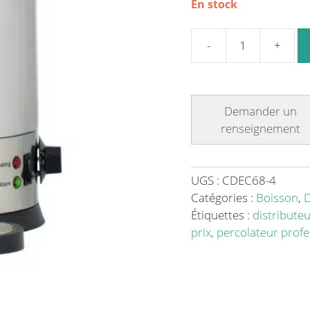
En stock
quantité
de
Distributeur
d'eau
chaude
professionnel
6.8
L
UGS :
CDEC68-4
en
Catégories :
Boisson
,
D
inox
Étiquettes :
distribute
prix
,
percolateur profe