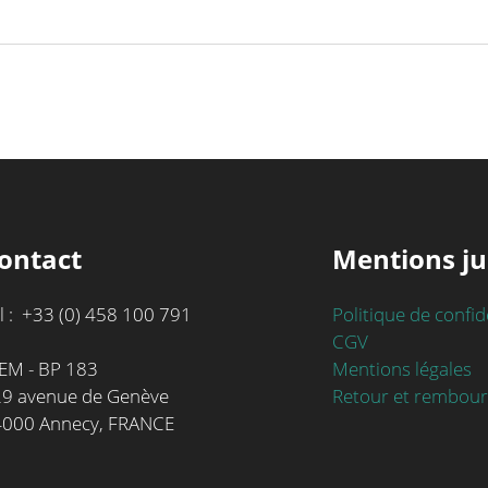
ontact
Mentions ju
l : +33 (0) 458 100 791
Politique de confid
CGV
Mentions légales
EM - BP 183
Retour et rembou
9 avenue de Genève
4000 Annecy, FRANCE