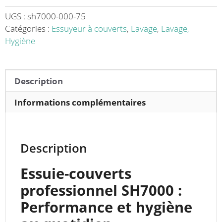
7000-
8000
UGS :
sh7000-000-75
couverts/H,
Catégories :
Essuyeur à couverts
,
Lavage
,
Lavage,
82
Hygiène
Kg
Description
Informations complémentaires
Description
Essuie-couverts
professionnel SH7000 :
Performance et hygiène