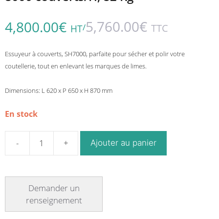
5,760.00
€
4,800.00
€
/
TTC
HT
Essuyeur à couverts, SH7000, parfaite pour sécher et polir votre
coutellerie, tout en enlevant les marques de limes.
Dimensions: L 620 x P 650 x H 870 mm
En stock
Ajouter au panier
quantité
de
Essuyeur
à
couverts
SH7000,