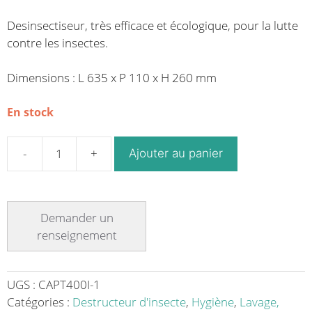
Desinsectiseur, très efficace et écologique, pour la lutte
contre les
insectes
.
Dimensions : L 635 x P 110 x H 260 mm
En stock
Ajouter au panier
quantité
de
Exterminateurs
d'insectes
2
x
18
W
UGS :
CAPT400I-1
carter
Catégories :
Destructeur d'insecte
,
Hygiène
,
Lavage,