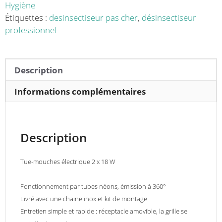
inox
Hygiène
à
Étiquettes :
desinsectiseur pas cher
,
désinsectiseur
néons
professionnel
protection
120m²
Description
Informations complémentaires
Description
Tue-mouches électrique 2 x 18 W
Fonctionnement par tubes néons, émission à 360°
Livré avec une chaine inox et kit de montage
Entretien simple et rapide : réceptacle amovible, la grille se