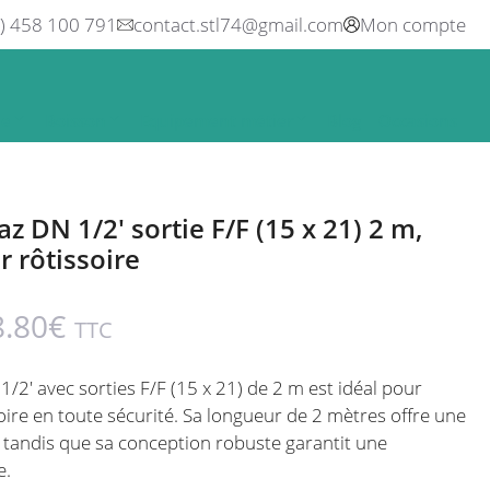
0) 458 100 791
contact.stl74@gmail.com
Mon compte
ne
Boisson
Equipement métier
Blog
Occasions
az DN 1/2′ sortie F/F (15 x 21) 2 m,
r rôtissoire
8.80
€
TTC
1/2′ avec sorties F/F (15 x 21) de 2 m est idéal pour
oire en toute sécurité. Sa longueur de 2 mètres offre une
ion, tandis que sa conception robuste garantit une
e.