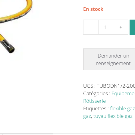
En stock
quantité
de
Flexible,
tubogaz
DN
1/2'
sortie
F/F
UGS :
TUBODN1/2-200
(15
Catégories :
Equipemen
x
Rôtisserie
21)
Étiquettes :
flexible ga
2
gaz
,
tuyau flexible gaz
m,
accessoire