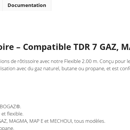
pour
Documentation
rôtissoire
ssoire – Compatible TDR 7 GAZ
tallations de rôtissoire avec notre Flexible 2.00 m. Conçu 
lisation avec du gaz naturel, butane ou propane, et est co
 TUBOGAZ®.
et flexible.
 7 GAZ, MAGMA, MAP E et MECHOUI, tous modèles.
ropane.