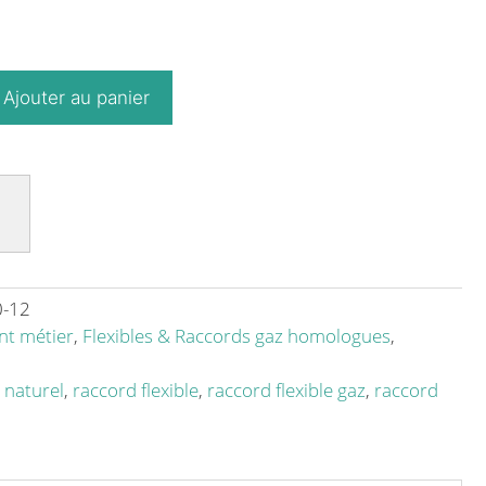
Ajouter au panier
-12
t métier
,
Flexibles & Raccords gaz homologues
,
z naturel
,
raccord flexible
,
raccord flexible gaz
,
raccord