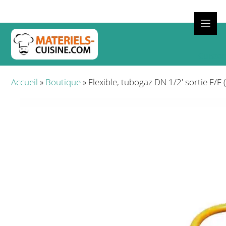
Aller
au
contenu
Cuisso
Accueil
»
Boutique
»
Flexible, tubogaz DN 1/2′ sortie F/F 