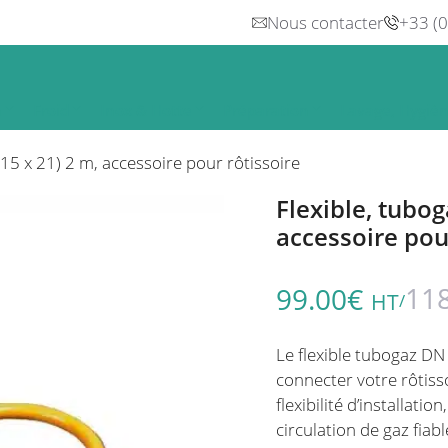
Nous contacter
+33 (
n
Froid
Inox & Hotte
Préparation
Lavage, Hygiè
(15 x 21) 2 m, accessoire pour rôtissoire
Flexible, tubog
accessoire pou
11
99.00
€
HT
/
Le flexible tubogaz DN 
connecter votre rôtiss
flexibilité d’installat
circulation de gaz fiabl