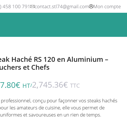
0) 458 100 791
contact.stl74@gmail.com
Mon compte
ne
Boisson
Equipement métier
Blog
Occasions
eak Haché RS 120 en Aluminium –
uchers et Chefs
2,745.36
€
7.80
€
HT
TTC
/
professionnel, conçu pour façonner vos steaks hachés
 pour les amateurs de cuisine, elle vous permet de
 uniformes et savoureuses en un rien de temps.