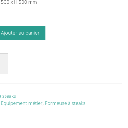
P 500 x H 500 mm
Ajouter au panier
 steaks
,
Equipement métier
,
Formeuse à steaks