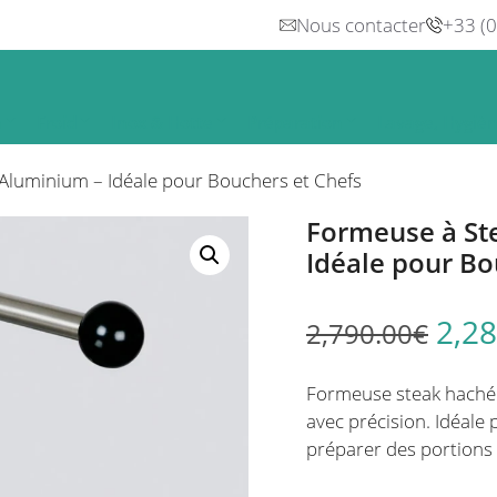
Nous contacter
+33 (
n
Froid
Inox & Hotte
Préparation
Lavage, Hygiè
Aluminium – Idéale pour Bouchers et Chefs
Formeuse à St
Idéale pour Bo
2,28
2,790.00
€
Formeuse steak haché 
avec précision. Idéale
préparer des portions