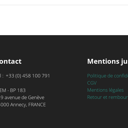
ontact
Mentions ju
l : +33 (0) 458 100 791
Politique de confid
CGV
Mentions légales
EM - BP 183
Retour et rembou
9 avenue de Genève
4000 Annecy, FRANCE