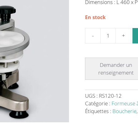
Dimensions : L 460 x 
En stock
quantité
de
Formeuse
à
Steak
Haché
RS
120
UGS :
RS120-12
en
Catégorie :
Formeuse à
Aluminium
Étiquettes :
Boucherie
-
Idéale
pour