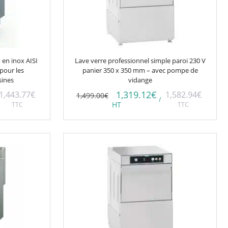
 en inox AISI
Lave verre professionnel simple paroi 230 V
 pour les
panier 350 x 350 mm – avec pompe de
sines
vidange
1,319.12
€
1,443.77
€
1,582.94
€
1,499.00
€
/
TTC
HT
TTC