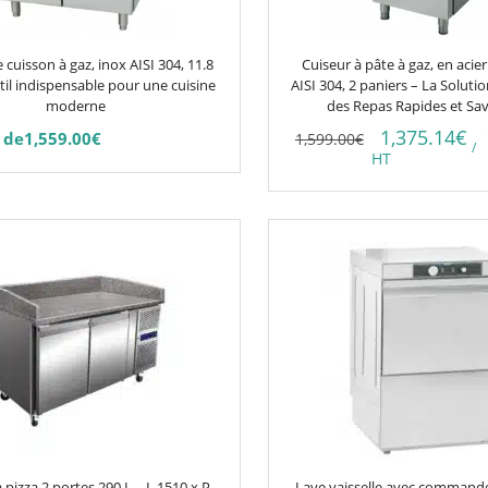
 cuisson à gaz, inox AISI 304, 11.8
Cuiseur à pâte à gaz, en acie
til indispensable pour une cuisine
AISI 304, 2 paniers – La Soluti
moderne
des Repas Rapides et Sa
1,375.14
€
 de
1,559.00
€
1,599.00
€
/
HT
pizza 2 portes 290 L – L 1510 x P
Lave vaisselle avec comman