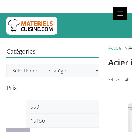
Aller
au
contenu
Cuisso
Accueil
»
A
Catégories
Acier 
34 résultats 
Prix
Prix
Prix
min
max