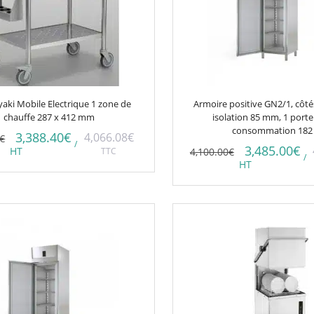
aki Mobile Electrique 1 zone de
Armoire positive GN2/1, côt
chauffe 287 x 412 mm
isolation 85 mm, 1 porte
consommation 182
3,388.40
€
4,066.08
€
€
/
3,485.00
€
HT
TTC
4,100.00
€
/
HT