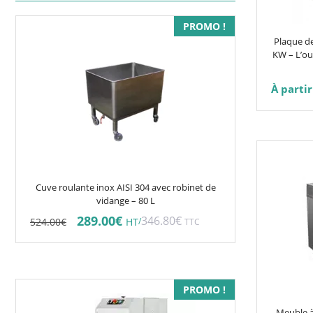
être
PROMO !
choisies
Plaque de
sur
KW – L’ou
la
page
À partir
du
produit
Cuve roulante inox AISI 304 avec robinet de
vidange – 80 L
Le
Le
289.00
€
346.80
€
524.00
€
/
HT
TTC
prix
prix
initial
actuel
était :
est :
524.00€.
289.00€.
PROMO !
Meuble à 