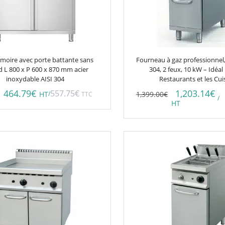
rmoire avec porte battante sans
Fourneau à gaz professionnel,
d L 800 x P 600 x 870 mm acier
304, 2 feux, 10 kW – Idéal
inoxydable AISI 304
Restaurants et les Cui
464.79
€
1,203.14
€
557.75
€
/
1,399.00
€
HT
TTC
/
HT