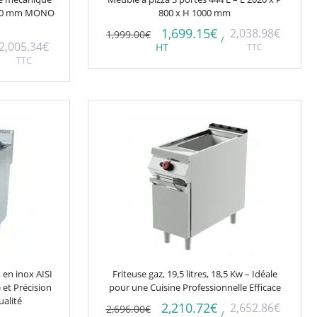
 500 mm MONO
800 x H 1000 mm
1,699.15
€
2,038.98
€
1,999.00
€
/
2,005.34
€
HT
TTC
TTC
 en inox AISI
Friteuse gaz, 19,5 litres, 18,5 Kw – Idéale
 et Précision
pour une Cuisine Professionnelle Efficace
ualité
2,210.72
€
2,652.86
€
2,696.00
€
/