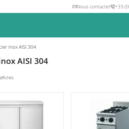
Nous contacter
+33 (
n
Froid
Inox & Hotte
Préparation
Lavage, Hygiè
cier inox AISI 304
inox AISI 304
Trié
affichés
par
prix
croissant