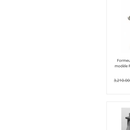
Formeu
modèle R
3,210.00