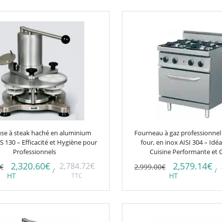
8€
2,786.00€
à
4€
3,143.00€
se à steak haché en aluminium
Fourneau à gaz professionnel 
 130 – Efficacité et Hygiène pour
four, en inox AISI 304 – Idé
Professionnels
Cuisine Performante et 
2,320.60
€
2,579.14
€
2,784.72
€
€
2,999.00
€
/
/
HT
TTC
HT