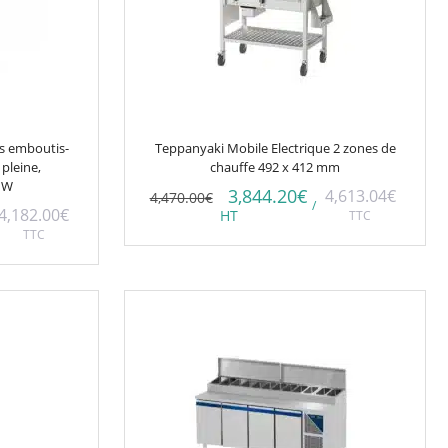
és emboutis-
Teppanyaki Mobile Electrique 2 zones de
 pleine,
chauffe 492 x 412 mm
 W
3,844.20
€
4,613.04
€
4,470.00
€
/
4,182.00
€
HT
TTC
TTC