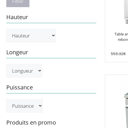
Filtrer
Hauteur
Table a
rebor
Longeur
553.32
€
Ce
produit
Puissance
a
plusieurs
variations.
Les
options
Produits en promo
peuvent