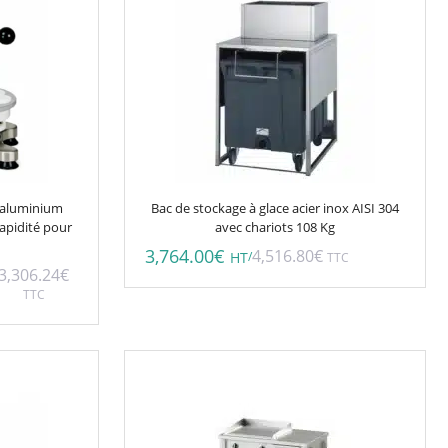
 aluminium
Bac de stockage à glace acier inox AISI 304
apidité pour
avec chariots 108 Kg
3,764.00
€
4,516.80
€
/
HT
TTC
3,306.24
€
TTC