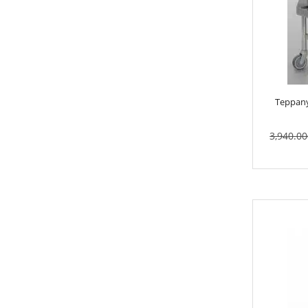
Teppany
3,940.00