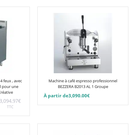
Ce
produit
a
plusieurs
variations.
Les
options
peuvent
être
choisies
4 feux , avec
Machine à café espresso professionnel
sur
al pour une
BEZZERA B2013 AL 1 Groupe
Créative
la
À partir de
3,090.00
€
page
3,094.97
€
TTC
du
produit