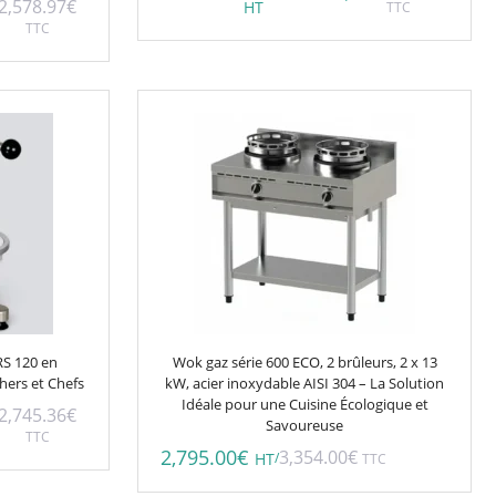
2,578.97
€
HT
TTC
TTC
RS 120 en
Wok gaz série 600 ECO, 2 brûleurs, 2 x 13
hers et Chefs
kW, acier inoxydable AISI 304 – La Solution
Idéale pour une Cuisine Écologique et
2,745.36
€
Savoureuse
TTC
2,795.00
€
3,354.00
€
/
HT
TTC