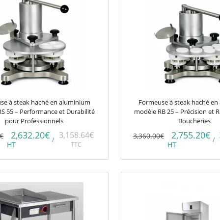
se à steak haché en aluminium
Formeuse à steak haché en
S 55 – Performance et Durabilité
modèle RB 25 – Précision et R
pour Professionnels
Boucheries
2,632.20
€
2,755.20
€
3,158.64
€
€
3,360.00
€
/
/
HT
TTC
HT