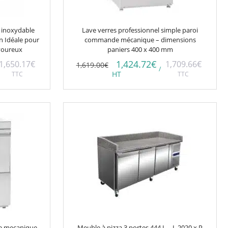
r inoxydable
Lave verres professionnel simple paroi
on Idéale pour
commande mécanique – dimensions
voureux
paniers 400 x 400 mm
1,424.72
€
1,650.17
€
1,709.66
€
1,619.00
€
/
TTC
HT
TTC
de mecanique
Meuble à pizza 3 portes 444 L – L 2020 x P