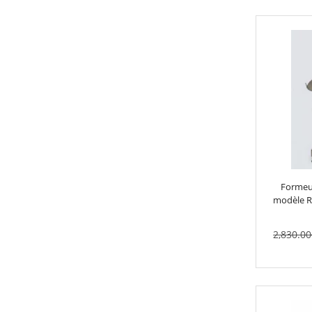
2,451.6
à
2,765.8
Formeu
modèle RS
2,830.00