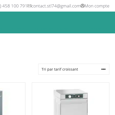
0) 458 100 791
contact.stl74@gmail.com
Mon compte
ne
Boisson
Equipement métier
Blog
Occasions