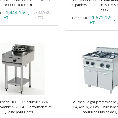
800 x H 1000 mm
30 paniers / h paniers 500 x
230 V
1,444.15
€
1,732.98
€
€
/
1,671.12
€
HT
TTC
1,899.00
€
/
HT
 série 600 ECO 1 brûleur 13 kW
Fourneau à gaz professionnel,
xydable AISI 304 – Performance et
304, 4 feux, 20 kW – Puissance
Qualité pour Chefs
pour une Cuisine de Q