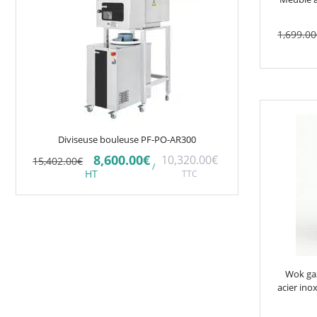
1,699.00
Diviseuse bouleuse PF-PO-AR300
Le
Le
8,600.00
€
10,320.00
€
15,402.00
€
/
prix
prix
HT
TTC
initial
actuel
était :
est :
15,402.00€.
8,600.00€.
Wok gaz
acier ino