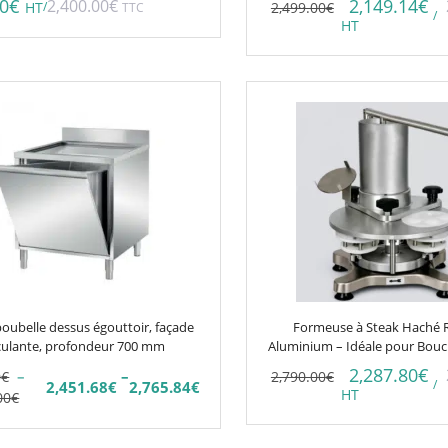
00
€
2,149.14
€
2,400.00
€
/
2,499.00
€
HT
TTC
/
HT
oubelle dessus égouttoir, façade
Formeuse à Steak Haché 
culante, profondeur 700 mm
Aluminium – Idéale pour Bouc
2,287.80
€
–
–
0
€
2,790.00
€
/
2,451.68
€
2,765.84
€
Plage
HT
00
€
de
prix :