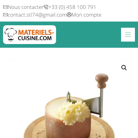
Aller
Nous contacter
+33 (0) 458 100 791
au
contact.stl74@gmail.com
Mon compte
contenu