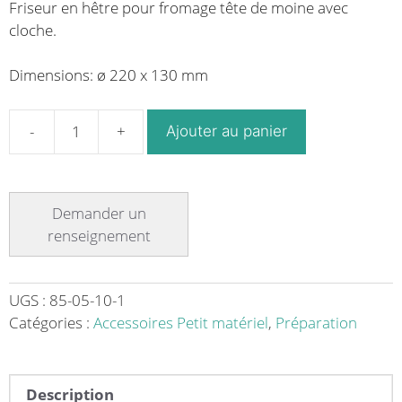
Friseur en hêtre pour fromage tête de moine avec
cloche.
Dimensions: ø 220 x 130 mm
Ajouter au panier
quantité
de
Friseur
en
hêtre
pour
fromage
tête
UGS :
85-05-10-1
de
Catégories :
Accessoires Petit matériel
,
Préparation
moine
avec
cloche
Description