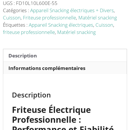
10
UGS :
FD10L10L600E-55
L,
Catégories :
Appareil Snacking électriques + Divers
,
série
Cuisson
,
Friteuse professionnelle
,
Matériel snacking
600,
Étiquettes :
Appareil Snacking électriques
,
Cuisson
,
sur
friteuse professionnelle
,
Matériel snacking
placard
-
Performance
Description
et
Sécurité
Informations complémentaires
pour
Cuisine
Commerciale
Description
Friteuse Électrique
Professionnelle :
Performance et Fiabilité