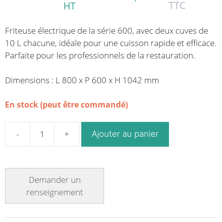
TTC
HT
Friteuse électrique de la série 600, avec deux cuves de
10 L chacune, idéale pour une cuisson rapide et efficace.
Parfaite pour les professionnels de la restauration.
Dimensions : L 800 x P 600 x H 1042 mm
En stock (peut être commandé)
Ajouter au panier
quantité
de
Friteuse
électrique,
10
L
+