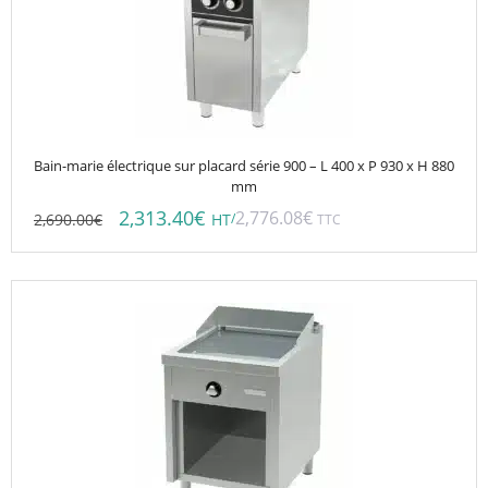
Bain-marie électrique sur placard série 900 – L 400 x P 930 x H 880
mm
2,313.40
€
2,776.08
€
2,690.00
€
/
HT
TTC