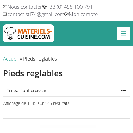
Aller
Nous contacter
+33 (0) 458 100 791
au
contact.stl74@gmail.com
Mon compte
contenu
Accueil
»
Pieds reglables
Pieds reglables
Trié
Affichage de 1–45 sur 145 résultats
par
prix
croissant