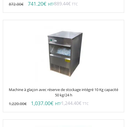
741.20
€
889.44
€
872.00
€
/
HT
TTC
Machine à glaçon avec réserve de stockage intégré 10 Kg capacité
50 kg/24 h
1,037.00
€
1,244.40
€
1,220.00
€
/
HT
TTC