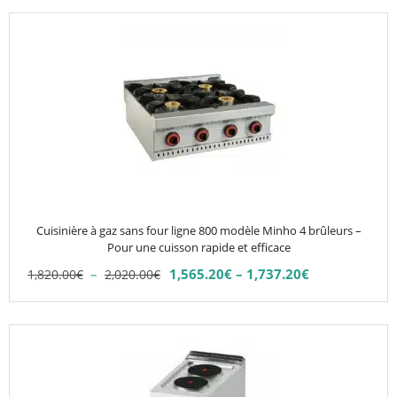
Ce
produit
a
plusieurs
variations.
Les
options
peuvent
être
choisies
Cuisinière à gaz sans four ligne 800 modèle Minho 4 brûleurs –
sur
Pour une cuisson rapide et efficace
la
Plage
–
1,565.20
€
–
1,737.20
€
1,820.00
€
2,020.00
€
Plage
page
de
de
du
prix :
prix :
1,820.00€
produit
1,565.20€
à
à
2,020.00€
1,737.20€