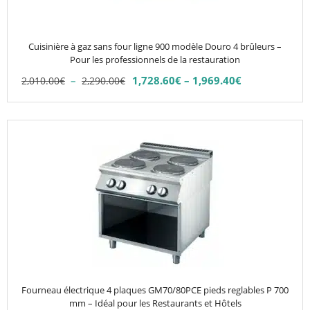
peuvent
être
choisies
Cuisinière à gaz sans four ligne 900 modèle Douro 4 brûleurs –
sur
Pour les professionnels de la restauration
la
Plage
–
1,728.60
€
–
1,969.40
€
2,010.00
€
2,290.00
€
Plage
page
de
de
du
prix :
prix :
2,010.00€
produit
1,728.60€
à
à
2,290.00€
1,969.40€
Fourneau électrique 4 plaques GM70/80PCE pieds reglables P 700
mm – Idéal pour les Restaurants et Hôtels