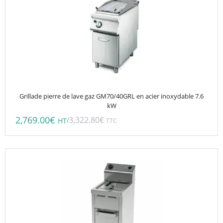
Grillade pierre de lave gaz GM70/40GRL en acier inoxydable 7.6
kW
2,769.00
€
3,322.80
€
/
HT
TTC