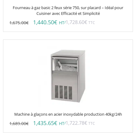
Fourneau à gaz basic 2 feux série 750, sur placard – Idéal pour
Cuisiner avec Efficacité et Simplicité
1,440.50
€
1,728.60
€
1,675.00
€
/
HT
TTC
Machine à glaçons en acier inoxydable production 40kg/24h
1,435.65
€
1,722.78
€
1,689.00
€
/
HT
TTC