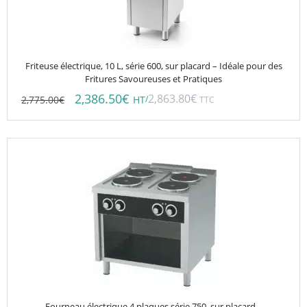
Friteuse électrique, 10 L, série 600, sur placard – Idéale pour des
Fritures Savoureuses et Pratiques
2,386.50
€
2,863.80
€
2,775.00
€
/
HT
TTC
Fourneau électrique 4 plaques série 750, sur placard –