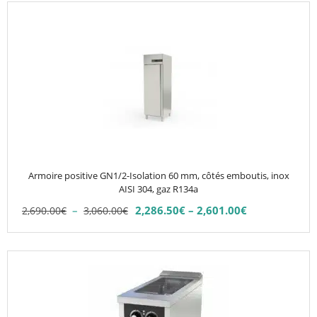
Ce
produit
a
plusieurs
variations.
Les
options
peuvent
être
choisies
Armoire positive GN1/2-Isolation 60 mm, côtés emboutis, inox
sur
AISI 304, gaz R134a
la
Plage
–
2,286.50
€
–
2,601.00
€
2,690.00
€
3,060.00
€
Plage
page
de
de
du
prix :
prix :
2,690.00€
produit
2,286.50€
à
à
3,060.00€
2,601.00€