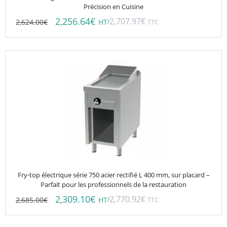
Précision en Cuisine
2,256.64
€
2,707.97
€
2,624.00
€
/
HT
TTC
Fry-top électrique série 750 acier rectifié L 400 mm, sur placard –
Parfait pour les professionnels de la restauration
2,309.10
€
2,770.92
€
2,685.00
€
/
HT
TTC