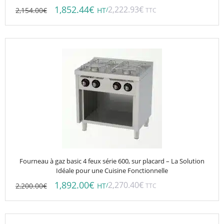
1,852.44
€
2,222.93
€
2,154.00
€
/
HT
TTC
Fourneau à gaz basic 4 feux série 600, sur placard – La Solution
Idéale pour une Cuisine Fonctionnelle
1,892.00
€
2,270.40
€
2,200.00
€
/
HT
TTC