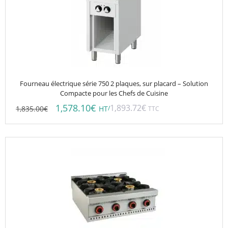
Fourneau électrique série 750 2 plaques, sur placard – Solution
Compacte pour les Chefs de Cuisine
1,578.10
€
1,893.72
€
1,835.00
€
/
HT
TTC
Ce
produit
a
plusieurs
variations.
Les
options