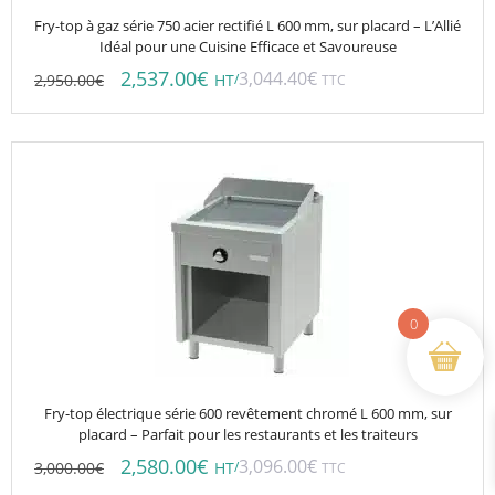
Fry-top à gaz série 750 acier rectifié L 600 mm, sur placard – L’Allié
Idéal pour une Cuisine Efficace et Savoureuse
2,537.00
€
3,044.40
€
2,950.00
€
/
HT
TTC
0
Fry-top électrique série 600 revêtement chromé L 600 mm, sur
placard – Parfait pour les restaurants et les traiteurs
2,580.00
€
3,096.00
€
3,000.00
€
/
HT
TTC