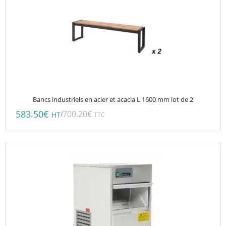
Bancs industriels en acier et acacia L 1600 mm lot de 2
583.50
€
700.20
€
/
HT
TTC