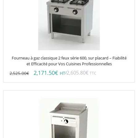
Fourneau à gaz classique 2 feux série 600, sur placard – Fiabilité
et Efficacité pour Vos Cuisines Professionnelles
2,171.50
€
2,605.80
€
2,525.00
€
/
HT
TTC