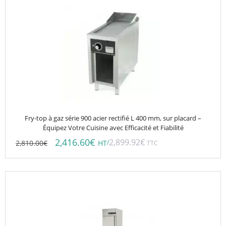
Fry-top à gaz série 900 acier rectifié L 400 mm, sur placard –
Équipez Votre Cuisine avec Efficacité et Fiabilité
2,416.60
€
2,899.92
€
2,810.00
€
/
HT
TTC
Ce
produit
a
plusieurs