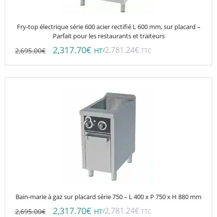
Fry-top électrique série 600 acier rectifié L 600 mm, sur placard –
Parfait pour les restaurants et traiteurs
2,317.70
€
2,781.24
€
2,695.00
€
/
HT
TTC
Bain-marie à gaz sur placard série 750 – L 400 x P 750 x H 880 mm
2,317.70
€
2,781.24
€
2,695.00
€
/
HT
TTC