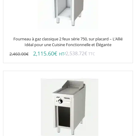
Fourneau à gaz classique 2 feux série 750, sur placard – L’Allié
Idéal pour une Cuisine Fonctionnelle et Élégante
2,115.60
€
2,538.72
€
2,460.00
€
/
HT
TTC