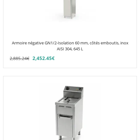
variations.
Les
options
peuvent
être
choisies
Armoire négative GN1/2-Isolation 60 mm, côtés emboutis, inox
sur
AISI 304, 645 L
la
2,452.45
€
2,885.24
€
page
du
produit