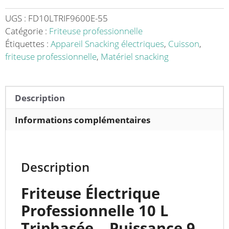
triphasée
9
UGS :
FD10LTRIF9600E-55
kW
Catégorie :
Friteuse professionnelle
série
Étiquettes :
Appareil Snacking électriques
,
Cuisson
,
600
friteuse professionnelle
,
Matériel snacking
sur
placard
-
Description
Idéale
pour
Informations complémentaires
une
Cuisine
Pratique
Description
et
Efficace
Friteuse Électrique
Professionnelle 10 L
Triphasée – Puissance 9