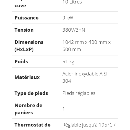
10 Litres
cuve
Puissance
9 kW
Tension
380V/3+N
Dimensions
1042 mm x 400 mm x
(HxLxP)
600 mm
Poids
51 kg
Acier inoxydable AISI
Matériaux
304
Type de pieds
Pieds réglables
Nombre de
1
paniers
Thermostat de
Réglable jusqu’à 195°C /