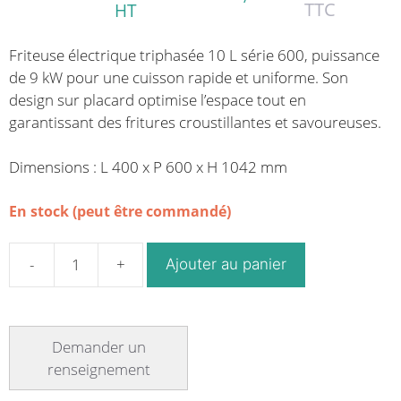
TTC
HT
Friteuse électrique triphasée 10 L série 600, puissance
de 9 kW pour une cuisson rapide et uniforme. Son
design sur placard optimise l’espace tout en
garantissant des fritures croustillantes et savoureuses.
Dimensions : L 400 x P 600 x H 1042 mm
En stock (peut être commandé)
Ajouter au panier
quantité
de
Friteuse
électrique
10
L