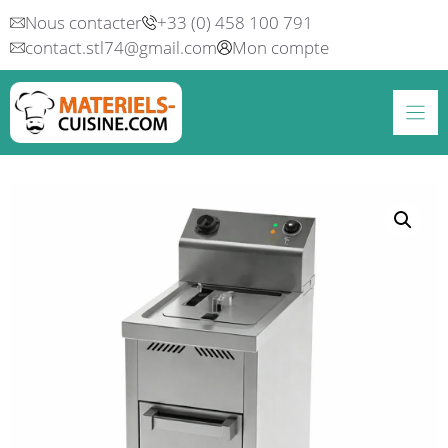
Aller
Nous contacter
+33 (0) 458 100 791
au
contact.stl74@gmail.com
Mon compte
contenu