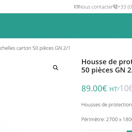
Nous contacter
+33 (
n
Froid
Inox & Hotte
Préparation
Lavage, Hygiè
chelles carton 50 pièces GN 2/1
Housse de prot
50 pièces GN 2
10
89.00
€
HT
/
Housses de protection 
Périmètre: 2700 x 180