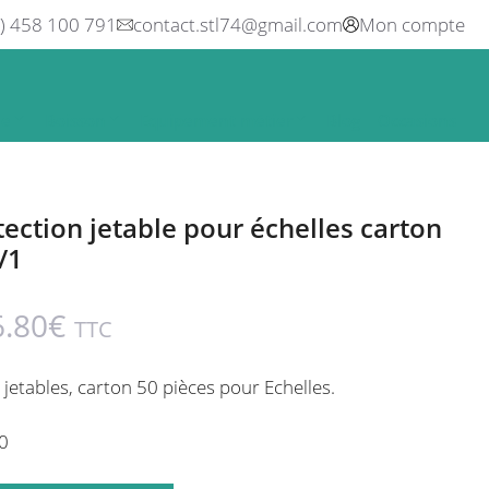
0) 458 100 791
contact.stl74@gmail.com
Mon compte
ne
Boisson
Equipement métier
Blog
Occasions
ection jetable pour échelles carton
/1
6.80
€
TTC
jetables, carton 50 pièces pour
Echelles.
0