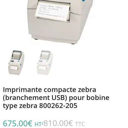
Imprimante compacte zebra
(branchement USB) pour bobine
type zebra 800262-205
810.00
€
675.00
€
/
TTC
HT