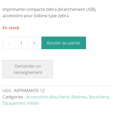
Imprimante compacte zebra (branchement USB),
accessoire pour bobine type zebra
En stock
Ajouter au panier
quantité
de
Imprimante
compacte
zebra
(branchement
USB)
pour
UGS :
IMPRIMANTE-12
bobine
Catégories :
Accessoires Boucherie
,
Bobines
,
Boucherie
,
type
Equipement métier
zebra