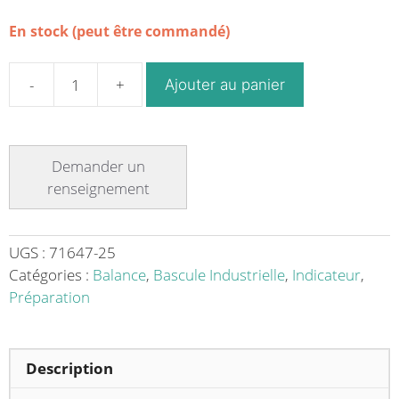
En stock (peut être commandé)
Ajouter au panier
quantité
de
Indicateur
série
K3iX
P
modèle
homologable
UGS :
71647-25
option
Catégories :
Balance
,
Bascule Industrielle
,
Indicateur
,
pour
Préparation
bascules
industrielles
Description