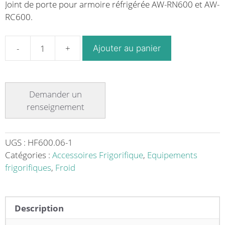
Joint de porte pour armoire réfrigérée AW-RN600 et AW-
RC600.
Ajouter au panier
quantité
de
Joint
de
porte
pour
armoire
réfrigérée
UGS :
HF600.06-1
positive
Catégories :
Accessoires Frigorifique
,
Equipements
et
frigorifiques
,
Froid
négative
Description