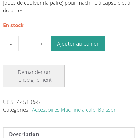
Joues de couleur (la paire) pour machine à capsule et à
dosettes.
En stock
Ajouter au panier
quantité
de
Joues
de
couleur
(la
paire)
machine
UGS :
445106-5
à
Catégories :
Accessoires Machine à café
,
Boisson
capsule
et
à
Description