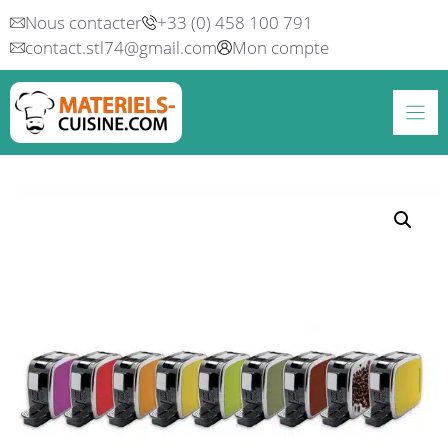
Aller
Nous contacter
+33 (0) 458 100 791
au
contact.stl74@gmail.com
Mon compte
contenu