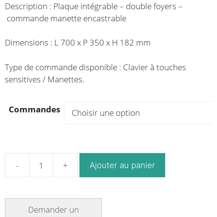
Description : Plaque intégrable – double foyers –
commande manette encastrable
Dimensions : L 700 x P 350 x H 182 mm
Type de commande disponible : Clavier à touches
sensitives / Manettes.
Commandes
Ajouter au panier
quantité
de
Kit
intégrable