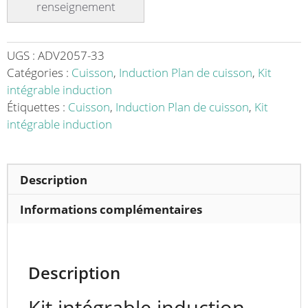
induction
double
foyers
GL2
UGS :
ADV2057-33
7000
Catégories :
Cuisson
,
Induction Plan de cuisson
,
Kit
FLR
intégrable induction
–
Étiquettes :
Cuisson
,
Induction Plan de cuisson
,
Kit
7
intégrable induction
000
W,
monophasé
Description
Informations complémentaires
Description
Kit intégrable induction