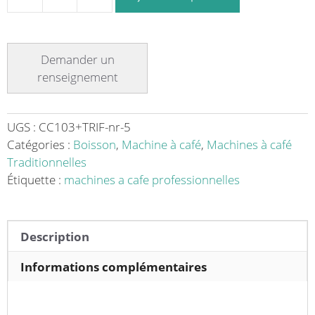
quantité
de
Machine
à
café
professionnelle
traditionnelle
électrique
UGS :
CC103+TRIF-nr-5
CONTI
Catégories :
Boisson
,
Machine à café
,
Machines à café
CC100
Traditionnelles
Standard
Étiquette :
machines a cafe professionnelles
3
groupes
triphasée
Description
Informations complémentaires