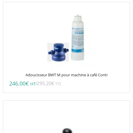
Adoucisseur BWT M pour machine à café Conti
246.00
€
295.20
€
/
HT
TTC