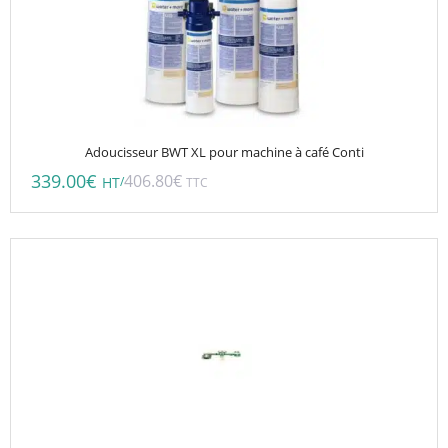
Adoucisseur BWT XL pour machine à café Conti
339.00
€
406.80
€
/
HT
TTC