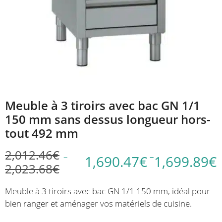
Meuble à 3 tiroirs avec bac GN 1/1
150 mm sans dessus longueur hors-
tout 492 mm
2,012.46
€
–
–
1,690.47
€
1,699.89
€
2,023.68
€
Plage
Plage
de
de
Meuble à 3 tiroirs avec bac GN 1/1 150 mm, idéal pour
prix :
prix :
bien ranger et aménager vos matériels de cuisine.
1,690.47€
2,012.46€
à
à