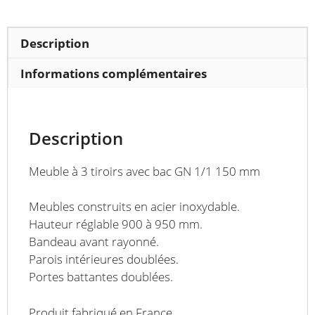
150
mm
sans
Description
dessus
longueur
Informations complémentaires
hors-
tout
492
Description
mm
Meuble à 3 tiroirs avec bac GN 1/1 150 mm
Meubles construits en acier inoxydable.
Hauteur réglable 900 à 950 mm.
Bandeau avant rayonné.
Parois intérieures doublées.
Portes battantes doublées.
Produit fabriqué en France