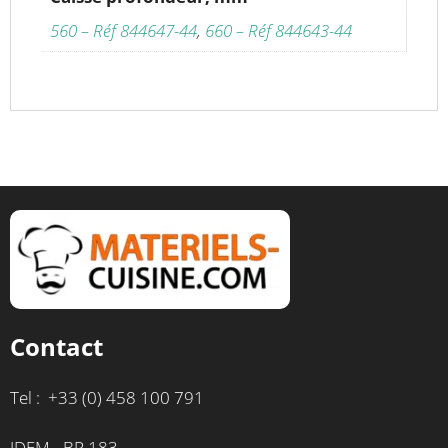
560 – Réf 844647-44
,
660 – Réf 844643-44
Contact
Tel : +33 (0) 458 100 791
IDEM - BP 183