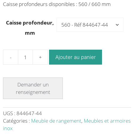
Caisse profondeurs disponibles : 560 / 660 mm
1,699.89€
2,023.68€
Caisse profondeur,
mm
Ajouter au panier
quantité
de
Meuble
à
3
tiroirs
avec
bac
UGS :
844647-44
GN
Catégories :
Meuble de rangement
,
Meubles et armoires
1/1
inox