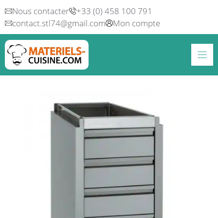
Aller
Nous contacter
+33 (0) 458 100 791
au
contact.stl74@gmail.com
Mon compte
contenu