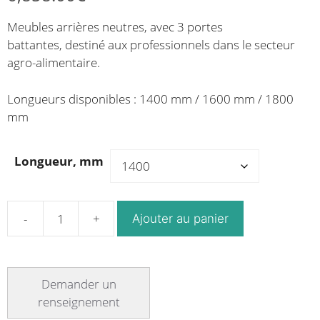
de
de
Meubles arrières neutres, avec 3 portes
prix :
prix :
battantes, destiné aux professionnels dans le secteur
5,062.68€
6,027.00€
agro-alimentaire.
à
à
5,760.72€
6,858.00€
Longueurs disponibles : 1400 mm / 1600 mm / 1800
mm
Longueur, mm
Ajouter au panier
quantité
de
Meuble
arrière
pour
service