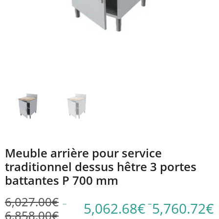
Meuble arrière pour service
traditionnel dessus hêtre 3 portes
battantes P 700 mm
6,027.00
€
–
–
5,062.68
€
5,760.72
€
6,858.00
€
Plage
Plage