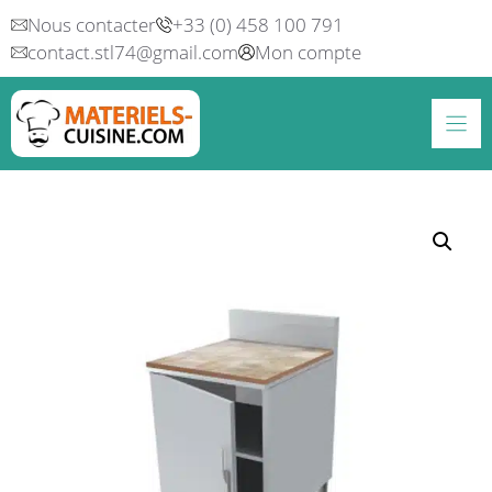
Aller
Nous contacter
+33 (0) 458 100 791
au
contact.stl74@gmail.com
Mon compte
contenu