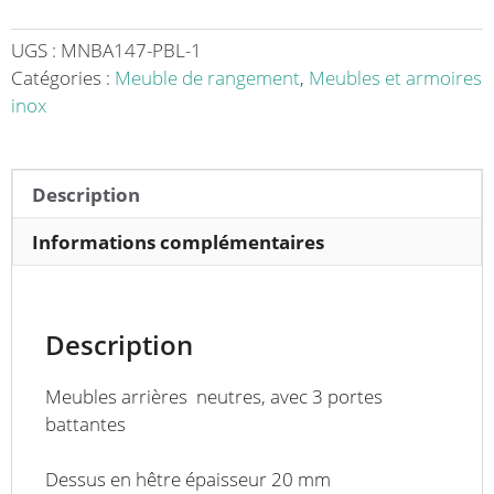
traditionnel
dessus
UGS :
MNBA147-PBL-1
hêtre
Catégories :
Meuble de rangement
,
Meubles et armoires
3
inox
portes
battantes
P
Description
700
mm
Informations complémentaires
Description
Meubles arrières neutres, avec 3 portes
battantes
Dessus en hêtre épaisseur 20 mm