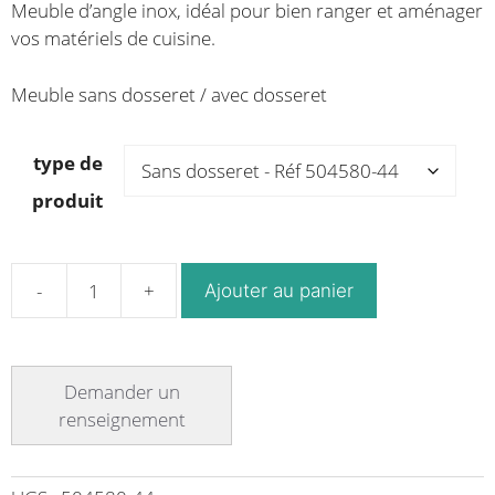
Meuble d’angle inox, idéal pour bien ranger et aménager
prix :
prix :
vos matériels de cuisine.
3,232.71€
3,848.46€
à
à
Meuble sans dosseret / avec dosseret
3,298.68€
3,927.00€
type de
produit
Ajouter au panier
quantité
de
Meuble
d’angle
inox
largeur
1000