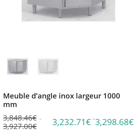
Meuble d’angle inox largeur 1000
mm
3,848.46
€
–
–
3,232.71
€
3,298.68
€
3,927.00
€
Plage
Plage
de
de