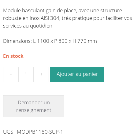
Module basculant
gain de place, avec une structure
robuste en inox AISI 304, très pratique pour faciliter vos
services au quotidien
Dimensions: L 1100 x P 800 x H 770 mm
En stock
Ajouter au panier
quantité
de
Module
basculant
gain
de
place
plateau
UGS :
MODPB1180-SUP-1