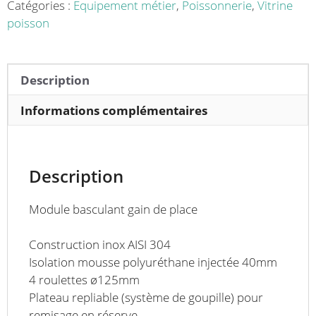
repliable
Catégories :
Equipement métier
,
Poissonnerie
,
Vitrine
inox
poisson
AISI
304
Description
Informations complémentaires
Description
Module basculant
gain de place
Construction inox AISI 304
Isolation mousse polyuréthane injectée 40mm
4 roulettes ø125mm
Plateau repliable (système de goupille) pour
remisage en réserve