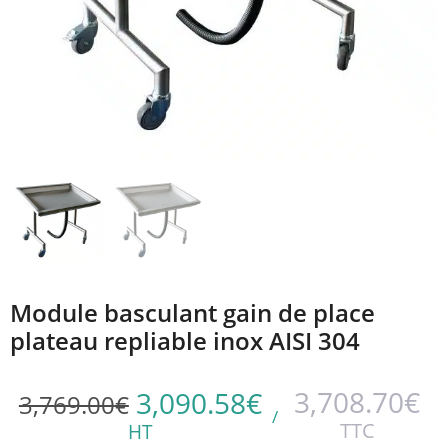
Module basculant gain de place
plateau repliable inox AISI 304
3,708.70
€
3,090.58
€
3,769.00
€
/
TTC
HT