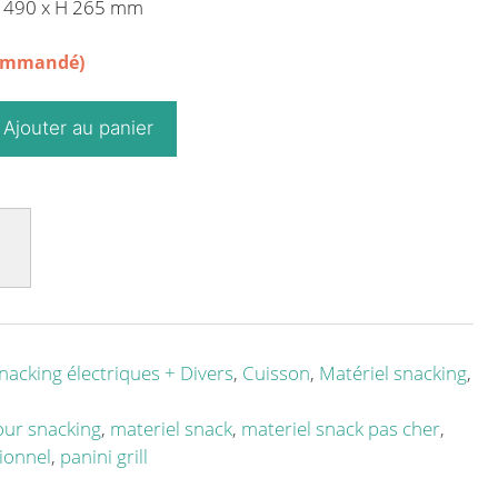
P 490 x H 265 mm
commandé)
Ajouter au panier
nacking électriques + Divers
,
Cuisson
,
Matériel snacking
,
our snacking
,
materiel snack
,
materiel snack pas cher
,
ionnel
,
panini grill