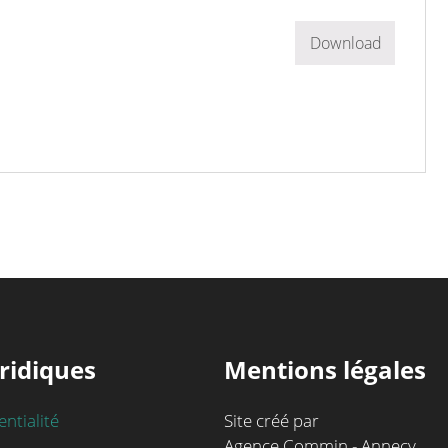
Download
ridiques
Mentions légales
entialité
Site créé par
Agence Commin - Annecy