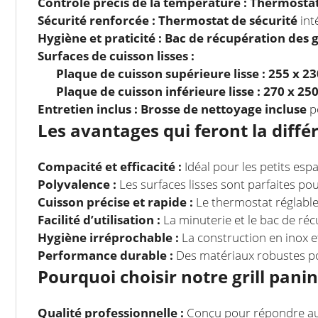
Contrôle précis de la température :
Thermostat 
Sécurité renforcée :
Thermostat de sécurité
int
Hygiène et praticité :
Bac de récupération des g
Surfaces de cuisson lisses :
Plaque de cuisson supérieure lisse : 255 x 
Plaque de cuisson inférieure lisse : 270 x 2
Entretien inclus :
Brosse de nettoyage incluse
po
Les avantages qui feront la diffé
Compacité et efficacité :
Idéal pour les petits es
Polyvalence :
Les surfaces lisses sont parfaites pou
Cuisson précise et rapide :
Le thermostat réglable
Facilité d’utilisation :
La minuterie et le bac de récu
Hygiène irréprochable :
La construction en inox e
Performance durable :
Des matériaux robustes pou
Pourquoi choisir notre grill panini
Qualité professionnelle :
Conçu pour répondre aux