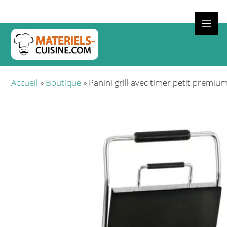
Aller
au
contenu
Cuisso
Accueil
»
Boutique
»
Panini grill avec timer petit premiu