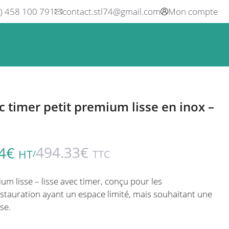
0) 458 100 791
contact.stl74@gmail.com
Mon compte
ne
Boisson
Equipement métier
Blog
Occasions
ec timer petit premium lisse en inox –
494.33
€
4
€
HT
TTC
/
mium lisse – lisse avec timer, conçu pour les
estauration ayant un espace limité, mais souhaitant une
se.