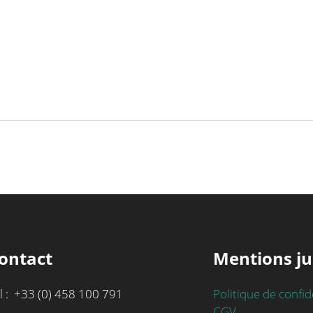
ontact
Mentions ju
l : +33 (0) 458 100 791
Politique de confid
CGV