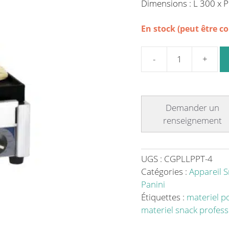
Dimensions : L 300 x 
En stock (peut être 
quantité
de
Panini
grill
avec
timer
petit
premium
UGS :
CGPLLPPT-4
lisse
Catégories :
Appareil S
en
Panini
inox
Étiquettes :
materiel p
-
materiel snack profess
2000