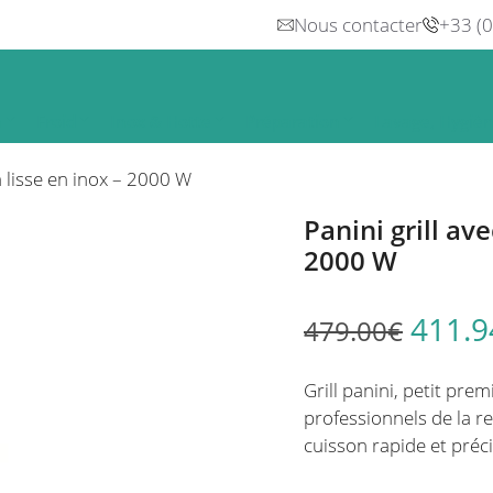
Nous contacter
+33 (
n
Froid
Inox & Hotte
Préparation
Lavage, Hygiè
m lisse en inox – 2000 W
Panini grill av
2000 W
411.9
479.00
€
Grill panini, petit pre
professionnels de la r
cuisson rapide et préci