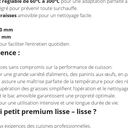
réglable de 60°C à 300°C
pour une adaptation parfaite à
égré pour prévenir toute surchauffe.
raisses
amovible pour un nettoyage facile.
230 mm
50 mm
ur faciliter l’entretien quotidien.
rence :
paces sans compromis sur la performance de cuisson.
r une grande variété d’aliments, des paninis aux œufs, en pa
 assure une maîtrise parfaite de la température pour des r
pération des graisses simplifient l’opération et le nettoyag
t le bac amovible garantissent une propreté optimale.
r une utilisation intensive et une longue durée de vie.
 petit premium lisse – lisse ?
 exigences des cuisines professionnelles.