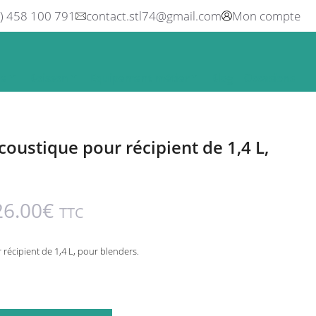
0) 458 100 791
contact.stl74@gmail.com
Mon compte
ne
Boisson
Equipement métier
Blog
Occasions
coustique pour récipient de 1,4 L,
26.00
€
TTC
 récipient de 1,4 L, pour blenders.