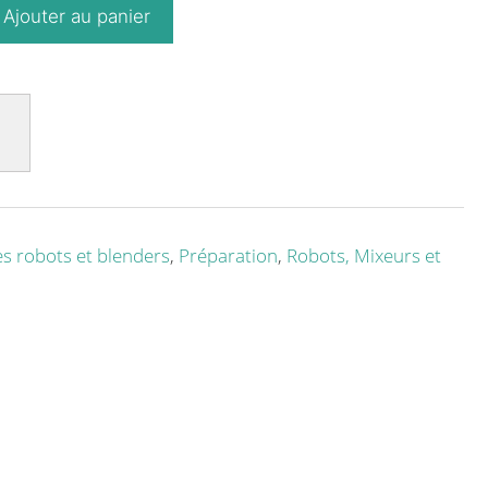
Ajouter au panier
s robots et blenders
,
Préparation
,
Robots, Mixeurs et