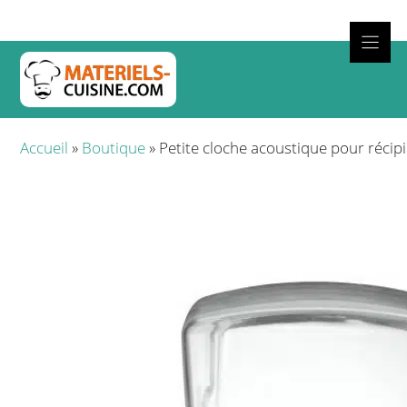
Aller
au
contenu
Cuisso
Accueil
»
Boutique
»
Petite cloche acoustique pour récipi