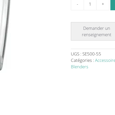
quantité
de
Petite
cloche
acoustique
pour
récipient
de
UGS :
SE500-55
1,4
Catégories :
Accessoire
L,
Blenders
pour
blenders