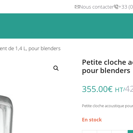
Nous contacter
+33 (
n
Froid
Inox & Hotte
Préparation
Lavage, Hygiè
ent de 1,4 L, pour blenders
Petite cloche a
pour blenders
4
355.00
€
HT
/
Petite cloche acoustique pour
En stock