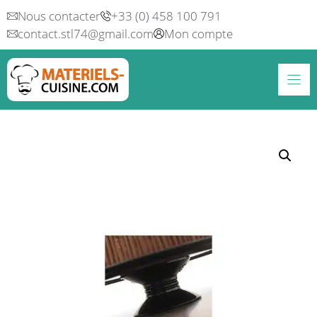
Aller
Nous contacter
+33 (0) 458 100 791
au
contact.stl74@gmail.com
Mon compte
contenu