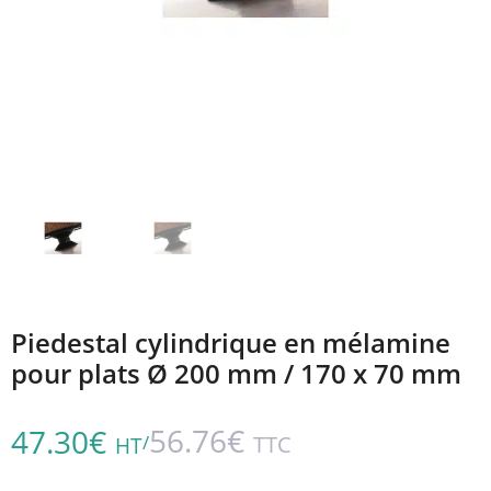
Piedestal cylindrique en mélamine
pour plats Ø 200 mm / 170 x 70 mm
56.76
€
47.30
€
/
TTC
HT