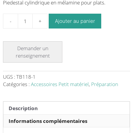
Piedestal cylindrique en mélamine pour plats.
Ajouter au panier
quantité
de
Piedestal
cylindrique
en
mélamine
pour
plats
UGS :
TB118-1
Ø
Catégories :
Accessoires Petit matériel
,
Préparation
200
mm
/
Description
170
x
Informations complémentaires
70