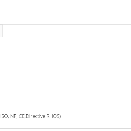
Ø
62
mm
ISO, NF, CE,Directive RHOS)