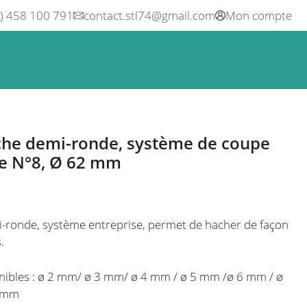
0) 458 100 791
contact.stl74@gmail.com
Mon compte
ne
Boisson
Equipement métier
Blog
Occasions
che demi-ronde, système de coupe
pe N°8, Ø 62 mm
-ronde, système entreprise, permet de hacher de façon
.
nibles : ø 2 mm/ ø 3 mm/ ø 4 mm / ø 5 mm /ø 6 mm / ø
3 mm