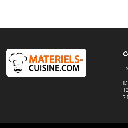
C
Te
ID
12
7