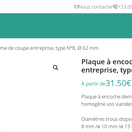
Nous contacter
+33 (
n
Froid
Inox & Hotte
Préparation
Lavage, Hygiè
ème de coupe entreprise, type N°8, Ø 62 mm
Plaque à enco
entreprise, ty
31.50
€
À partir de
Plaque à encoche demi
homogène vos viandes
Diamètres trous dispo
8 mm /ø 10 mm /ø 1