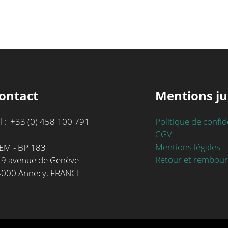
ontact
Mentions ju
l : +33 (0) 458 100 791
Politique de confid
CGV
Mentions légales
EM - BP 183
Retour et rembou
9 avenue de Genève
4000 Annecy, FRANCE