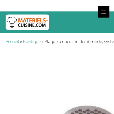
Aller
au
contenu
Cuisso
Accueil
»
Boutique
»
Plaque à encoche demi-ronde, syst