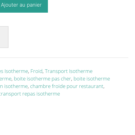
Ajouter au panier
es Isotherme
,
Froid
,
Transport Isotherme
herme
,
boite isotherme pas cher
,
boite isotherme
on isotherme
,
chambre froide pour restaurant
,
transport repas isotherme