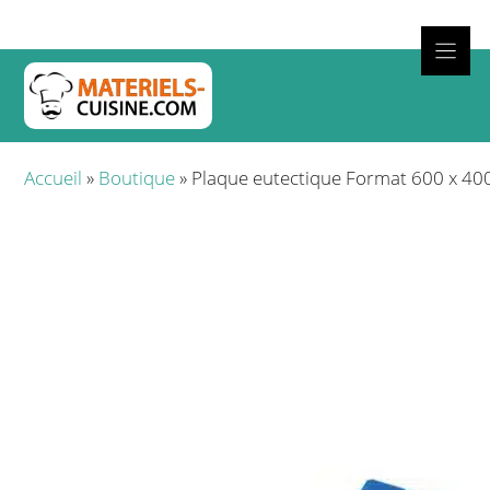
Aller
au
contenu
Cuisso
Accueil
»
Boutique
»
Plaque eutectique Format 600 x 4