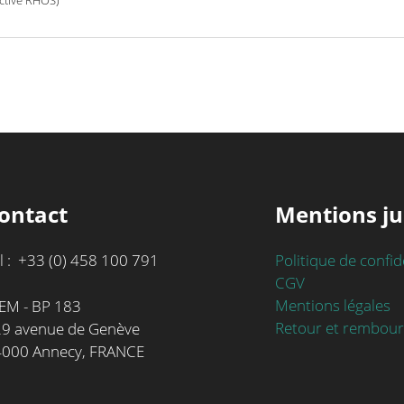
ontact
Mentions ju
l : +33 (0) 458 100 791
Politique de confid
CGV
Mentions légales
EM - BP 183
Retour et rembou
9 avenue de Genève
4000 Annecy, FRANCE