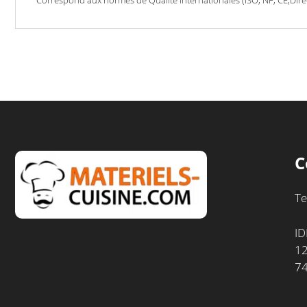
C
Te
ID
12
7