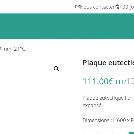
Nous contacter
+33 (
n
Froid
Inox & Hotte
Préparation
Lavage, Hygiè
00 mm -21°C
Plaque eutect
1
111.00
€
HT
/
Plaque eutectique For
expansé
Dimensions : L 600 x 