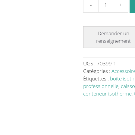
quantité
de
Plaque
eutectique
Format
600
x
400
UGS :
70399-1
mm
Catégories :
Accessoir
-21°C
Étiquettes :
boite isot
professionnelle
,
caiss
conteneur isotherme
,