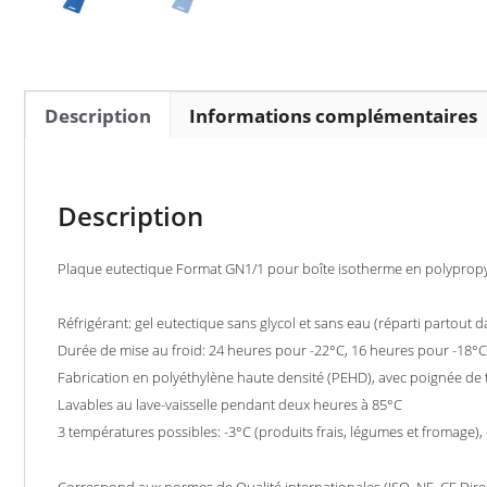
Description
Informations complémentaires
Description
Plaque eutectique Format GN1/1 pour boîte isotherme en polyprop
Réfrigérant: gel eutectique sans glycol et sans eau (réparti partout d
Durée de mise au froid: 24 heures pour -22°C, 16 heures pour -18°C
Fabrication en polyéthylène haute densité (PEHD), avec poignée de 
Lavables au lave-vaisselle pendant deux heures à 85°C
3 températures possibles: -3°C (produits frais, légumes et fromage), 
Correspond aux normes de Qualité internationales (ISO, NF, CE,Dir