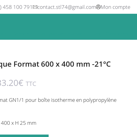
0) 458 100 791
contact.stl74@gmail.com
Mon compte
ne
Boisson
Equipement métier
Blog
Occasions
ique Format 600 x 400 mm -21°C
33.20
€
TTC
mat GN1/1 pour boîte isotherme en polypropylène
P 400 x H 25 mm