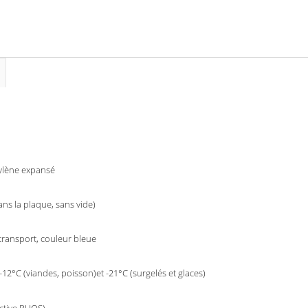
ylène expansé
ans la plaque, sans vide)
transport, couleur bleue
-12°C (viandes, poisson)et -21°C (surgelés et glaces)
ective RHOS)